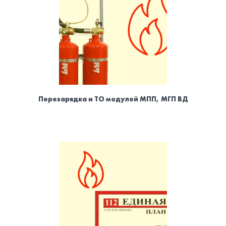
Перезарядка и ТО модулей МПП, МГП ВД