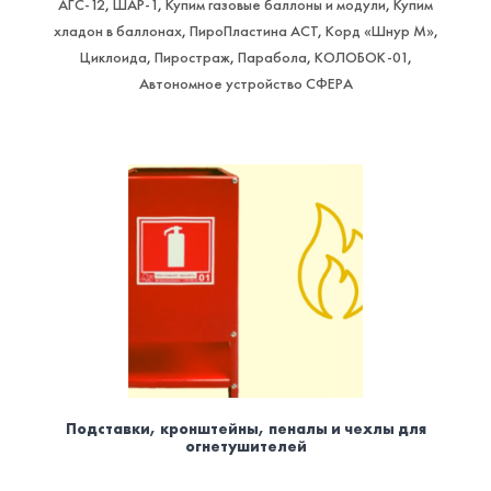
АГС-12
,
ШАР-1
,
Купим газовые баллоны и модули
,
Купим
хладон в баллонах
,
ПироПластина АСТ
,
Корд «Шнур М»
,
Циклоида
,
Пиростраж
,
Парабола
,
КОЛОБОК-01
,
Автономное устройство СФЕРА
Подставки, кронштейны, пеналы и чехлы для
огнетушителей