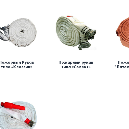
Пожарный Рукав
Пожарный рукав
Пожа
типа «Классик»
типа «Селект»
"Лате