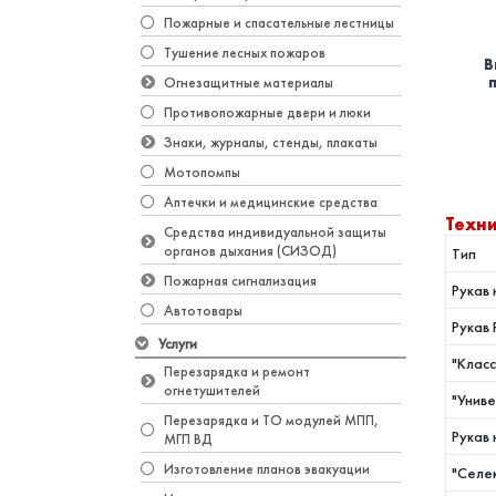
Пожарные и спасательные лестницы
Тушение лесных пожаров
В
Огнезащитные материалы
Противопожарные двери и люки
Знаки, журналы, стенды, плакаты
Мотопомпы
Аптечки и медицинские средства
Техн
Средства индивидуальной защиты
органов дыхания (СИЗОД)
Тип
Пожарная сигнализация
Рукав
Автотовары
Рукав 
Услуги
"Класс
Перезарядка и ремонт
огнетушителей
"Унив
Перезарядка и ТО модулей МПП,
Рукав
МГП ВД
Изготовление планов эвакуации
"Селе