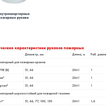
нутриквартирные
пожарные рукава
ические характеристики рукавов пожарных
Диаметр, мм
Длина, м
Раб. давл
 напорный для пожарных кранов
РПК (В)
51, 66
20±1
1
ик"
51, 66
20±1
1
ерсал"
51, 66
20±1
1
 напорный морозостойкий для пожарной техники
кт"
51, 66, 77, 100, 150
20±1
1,6