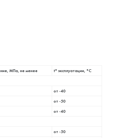
ение, МПа, не менее
t° эксплуатации, °С
от -40
от -50
от -40
от -50