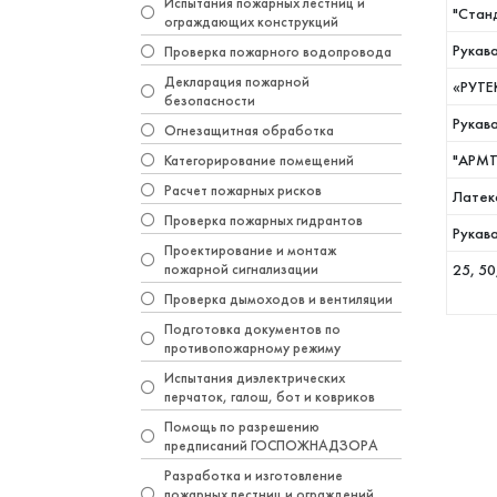
Испытания пожарных лестниц и
"Стан
ограждающих конструкций
Рукав
Проверка пожарного водопровода
Декларация пожарной
«РУТЕ
безопасности
Рукав
Огнезащитная обработка
"АРМТ
Категорирование помещений
Расчет пожарных рисков
Латек
Проверка пожарных гидрантов
Рукав
Проектирование и монтаж
25, 50
пожарной сигнализации
Проверка дымоходов и вентиляции
Подготовка документов по
противопожарному режиму
Испытания диэлектрических
перчаток, галош, бот и ковриков
Помощь по разрешению
предписаний ГОСПОЖНАДЗОРА
Разработка и изготовление
пожарных лестниц и ограждений