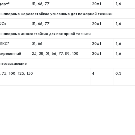
дарт"
51, 66, 77
20±1
1,6
а напорные морозостойкие усиленные для пожарной техники
КС»
51, 66, 77
20±1
1,6
а напорные износостойкие для пожарной техники
ЕКС"
51, 66
20±1
1,6
сированный
25, 38, 51, 66, 77, 89, 150
20±1
1,6
а всасывающие
, 75, 100, 125, 150
4
0,3