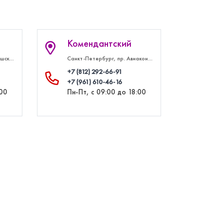
Комендантский
Санкт-Петербург, ул. Киришская, д. 2А, офис 107
Санкт-Петербург, пр. Авиаконструкторов, д. 8 корп. 1, лит. В, ТК Солнечный, слева от пункта выдачи Вайлдбериз
+7 (812) 292‑66‑91
+7 (961) 610‑46‑16
:00
Пн-Пт, с 09:00 до 18:00