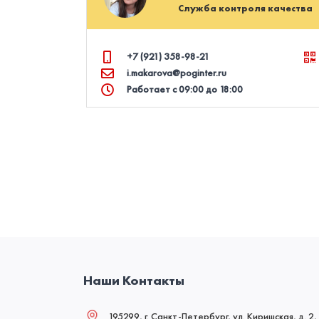
Служба контроля качества
+7 (921) 358‑98‑21
i.makarova@poginter.ru
Работает с 09:00 до 18:00
Наши Контакты
195299, г. Санкт-Петербург, ул. Киришская, д. 2,