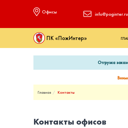
Офисы
info@poginter.ru
ПК «ПожИнтер»
ГЛА
Отгрузка заказ
Вним
Главная
Контакты
Контакты офисов