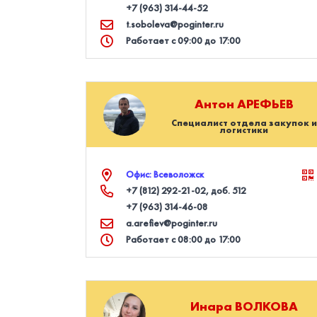
+7 (963) 314‑44‑52
t.soboleva@poginter.ru
Работает с 09:00 до 17:00
Антон
АРЕФЬЕВ
Специалист отдела закупок и
логистики
Офис: Всеволожск
+7 (812) 292‑21‑02
, доб. 512
+7 (963) 314‑46‑08
a.arefiev@poginter.ru
Работает с 08:00 до 17:00
Инара
ВОЛКОВА