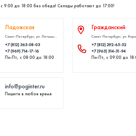
 с 9:00 до 18:00 без обеда! Склады работают до 17:00!
Ладожская
Гражданский
Санкт-Петербург, ул. Латышских стрелков, д. 31А, БЦ Машоптторг, офис 110 (Выход через железную лестницу на ул. Зольная с Ладожского вокзала временно ЗАКРЫТ)
+7 (812) 363‑08‑03
+7 (812) 292‑65‑52
+7 (969) 714‑17‑16
+7 (963) 314‑31‑94
Пн-Пт, с 08:00 до 18:00
Пн-Пт, с 09:00 до 18
info@poginter.ru
Пишите в любое время