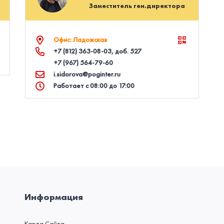
Заместитель ген.директора
Офис: Ладожская
+7 (812) 363‑08‑03
, доб. 527
+7 (967) 564‑79‑60
i.sidorova@poginter.ru
Работает с 08:00 до 17:00
Информация
Карта Сайта