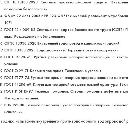
СП 10.13130.2020 Системы противопожарной защиты. Внутренн
пожарной безопасности
ФЗ от 22 июля 2008 г. № 123-ФЗ "Технический регламент о требовани
107)
ГОСТ 12.4.009-83 Система стандартов безопасности труда (ССБТ). 
виды. Размещение и обслуживание
СП 30.13330.2020 Внутренний водопровод и канализация зданий.
СП 31.13330.2021. Водоснабжение. Наружные сети и сооружения.
ГОСТ 5398-76. Рукава резиновые напорно-всасывающие с тексти
условия.
ГОСТ 7499-71. Колонка пожарная. Технические условия.
ГОСТ 7877-75. Рукава пожарные напорные прорезиненные из синтети
ГОСТ 14286-69. Ключи для пожарной соединительной арматуры. Техни
ГОСТ Р 51115-97. Техника пожарная. Стволы пожарные лафетные к
Методы испытаний.
НПБ 152-00. Техника пожарная. Рукава пожарные напорные. Технич
испытаний.
тодика испытаний внутреннего противопожарного водопровода"