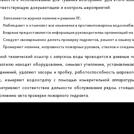
тветствующую документацию и контроль мероприятий:
Заполняется журнал наличия и ревизии ПГ;
Наблюдают и отмечают все изменения в противопожарном водоснабж
Вовремя предоставляется информация руководителям организаций на 
Следует своевременно делать проверку гидрантов, ремонт и замену в
Проверяют наличие, исправность пожарных рукавов, стволов и соедин
ной технический осмотр с запуском воды проводится в дневные ч
зателю находят оборудование, снимают утепление, устанавлива
динений, удаляют засоры и пробку, работоспособность шарового
к, измеряют водоотдачу с помощью измерительной аппаратуры.
атривают соответствие дальности обслуживания рядом стоящих
олнению акта проверки пожарного гидранта.