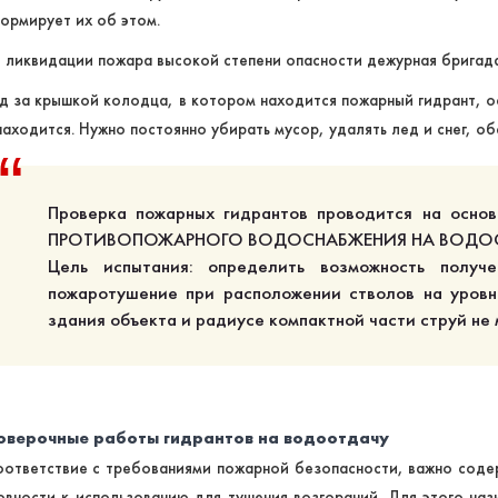
ормирует их об этом.
 ликвидации пожара высокой степени опасности дежурная бригада
д за крышкой колодца, в котором находится пожарный гидрант, о
находится. Нужно постоянно убирать мусор, удалять лед и снег, о
Проверка пожарных гидрантов проводится на ос
ПРОТИВОПОЖАРНОГО ВОДОСНАБЖЕНИЯ НА ВОДОО
Цель испытания: определить возможность получ
пожаротушение при расположении стволов на уровн
здания объекта и радиусе компактной части струй не 
оверочные работы гидрантов на водоотдачу
оответствие с требованиями пожарной безопасности, важно соде
овности к использованию для тушения возгораний. Для этого наз