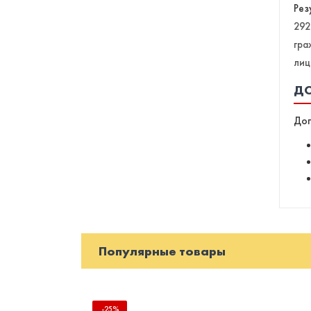
Рез
29
гра
лиц
ДО
Доп
Популярные товары
-25%