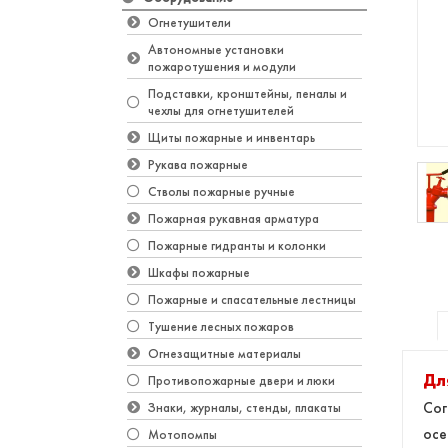
Огнетушители
Автономные установки
пожаротушения и модули
Подставки, кронштейны, пеналы и
чехлы для огнетушителей
Щиты пожарные и инвентарь
Рукава пожарные
Стволы пожарные ручные
Пожарная рукавная арматура
Пожарные гидранты и колонки
Шкафы пожарные
Пожарные и спасательные лестницы
Тушение лесных пожаров
Огнезащитные материалы
Дл
Противопожарные двери и люки
Сог
Знаки, журналы, стенды, плакаты
осе
Мотопомпы