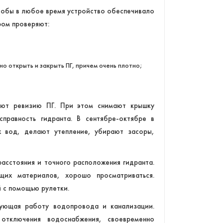
тобы в любое время устройство обеспечивало
ром проверяют:
о открыть и закрыть ПГ, причем очень плотно;
ают ревизию ПГ. При этом снимают крышку
правность гидранта. В сентябре-октябре в
х вод, делают утепление, убирают засоры,
асстояния и точного расположения гидранта.
щих материалов, хорошо просматриваться.
 с помощью рулетки.
рующая работу водопровода и канализации.
отключения водоснабжения, своевременно