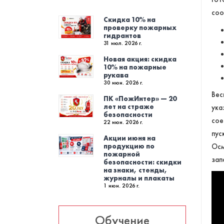
соо
Скидка 10% на
проверку пожарных
гидрантов
31 июл. 2026 г.
Новая акция: скидка
10% на пожарные
рукава
30 июн. 2026 г.
Вес
ПК «ПожИнтер» — 20
лет на страже
ука
безопасности
сое
22 июн. 2026 г.
пус
Акции июня на
продукцию по
Осм
пожарной
зап
безопасности: скидки
на знаки, стенды,
журналы и плакаты
1 июн. 2026 г.
Обучение