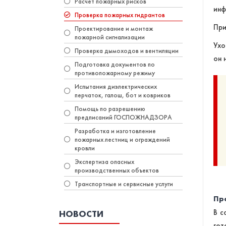
Расчет пожарных рисков
инф
Проверка пожарных гидрантов
При
Проектирование и монтаж
пожарной сигнализации
Ухо
Проверка дымоходов и вентиляции
он 
Подготовка документов по
противопожарному режиму
Испытания диэлектрических
перчаток, галош, бот и ковриков
Помощь по разрешению
предписаний ГОСПОЖНАДЗОРА
Разработка и изготовление
пожарных лестниц и ограждений
кровли
Экспертиза опасных
производственных объектов
Транспортные и сервисные услуги
Пр
В с
НОВОСТИ
гот