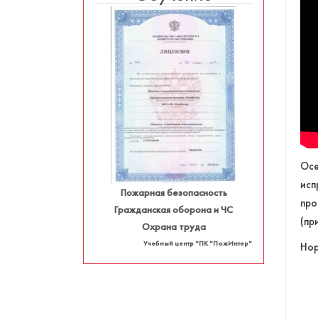
Осе
исп
Пожарная безопасность
про
Гражданская оборона и ЧС
(пр
Охрана труда
Учебный центр "ПК "ПожИнтер"
Нор