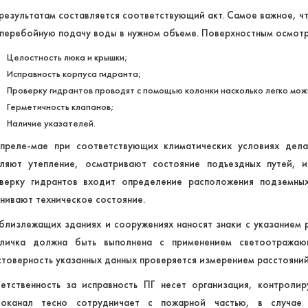
результатам составляется соответствующий акт. Самое важное, ч
перебойную подачу воды в нужном объеме. Поверхностным осмот
Целостность люка и крышки;
Исправность корпуса гидранта;
Проверку гидрантов проводят с помощью колонки насколько легко можн
Герметичность клапанов;
Наличие указателей.
преле-мае при соответствующих климатических условиях дел
ляют утепление, осматривают состояние подъездных путей, ис
верку гидрантов входит определение расположения подземны
нивают техническое состояние.
близлежащих зданиях и сооружениях наносят знаки с указанием р
личка должна быть выполнена с применением светоотражаю
товерность указанных данных проверяется измерением расстояний
етственность за исправность ПГ несет организация, контроли
оканал тесно сотрудничает с пожарной частью, в случае 