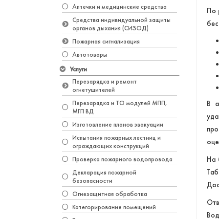
Аптечки и медицинские средства
По 
Средства индивидуальной защиты
бес
органов дыхания (СИЗОД)
Пожарная сигнализация
Автотовары
Услуги
Перезарядка и ремонт
огнетушителей
Перезарядка и ТО модулей МПП,
В а
МГП ВД
уда
Изготовление планов эвакуации
про
Испытания пожарных лестниц и
оце
ограждающих конструкций
На 
Проверка пожарного водопровода
Таб
Декларация пожарной
безопасности
Дос
Огнезащитная обработка
Отв
Категорирование помещений
Вод