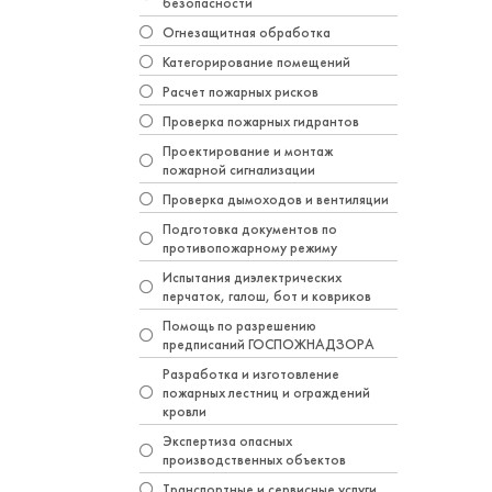
безопасности
Огнезащитная обработка
Категорирование помещений
Расчет пожарных рисков
Проверка пожарных гидрантов
Проектирование и монтаж
пожарной сигнализации
Проверка дымоходов и вентиляции
Подготовка документов по
противопожарному режиму
Испытания диэлектрических
перчаток, галош, бот и ковриков
Помощь по разрешению
предписаний ГОСПОЖНАДЗОРА
Разработка и изготовление
пожарных лестниц и ограждений
кровли
Экспертиза опасных
производственных объектов
Транспортные и сервисные услуги