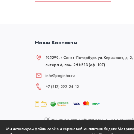
Наши Контакты
195299, г. Санкт-Петербург, ул. Киришская, д. 2,
литера А, пом. 2Н №13 (оф. 107)
info@poginter.ru
+7 (812) 292‑24‑12
Обращаем ваше внимание на то, что данный 
офертой, определяемой положениями Статьи 437
Мы используем файлы cookie и сервис веб-аналитики Яндекс.Метрик