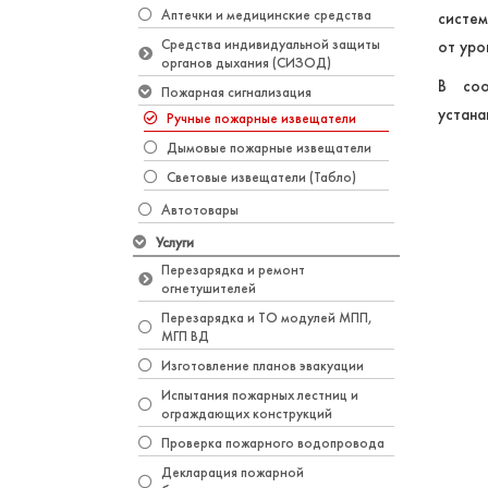
Аптечки и медицинские средства
систем
Средства индивидуальной защиты
от уро
органов дыхания (СИЗОД)
В соо
Пожарная сигнализация
устана
Ручные пожарные извещатели
Дымовые пожарные извещатели
Световые извещатели (Табло)
Автотовары
Услуги
Перезарядка и ремонт
огнетушителей
Перезарядка и ТО модулей МПП,
МГП ВД
Изготовление планов эвакуации
Испытания пожарных лестниц и
ограждающих конструкций
Проверка пожарного водопровода
Декларация пожарной