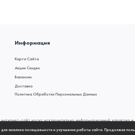
Информация
Карта Сайта
Акции Скидки
Вакансии
Доставка
Политика Обработки Персональных Данных
интернет-сайт носит исключительно информационный характер и н
 (2) Гражданского кодекса Российской Федерации. Для получен
а для анализа посещаемости и улучшения работы сайта. Продолжая поль