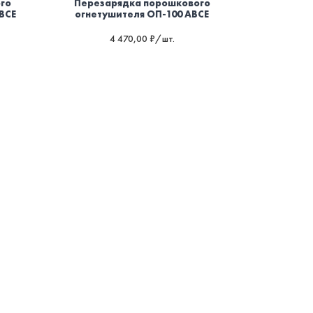
го
Перезарядка порошкового
BCE
огнетушителя ОП-100 ABCE
4 470,00 ₽/шт.