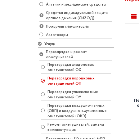
Аптечки и медицинские средства
Средства индивидуальной защиты
органов дыхания (СИЗОД)
Пожарная сигнализация
Автотовары
Услуги
Перезарядка и ремонт
огнетушителей
Перезарядка хладоновых
огнетушителей ОХ
Перезарядка порошковых
огнетушителей ОП
Перезарядка углекислотных
огнетушителей ОУ
П
Перезарядка воздушно-пенных
(ОВП) и воздушно-эмульсионных
огнетушителей (ОВЭ)
Ремонт огнетушителей, замена
комплектующих
Перезарядка и ТО модулей МПП,