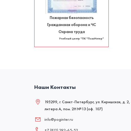
Пожарная безопасность
Гражданская оборона и ЧС
Охрана труда
Учебный центр "ПК "ПожИнтер"
Наши Контакты
195299, г. Санкт-Петербург, ул. Киришская, д. 2,
литера А, пом. 2Н №13 (оф. 107)
info@poginter.ru
+7 (812) 292‑65‑52