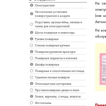
На се
Огнетушители
огнет
Автономные установки
(как м
пожаротушения и модули
Автомо
Подставки, кронштейны, пеналы и
чехлы для огнетушителей
На все
Щиты пожарные и инвентарь
обслуж
Рукава пожарные
Стволы пожарные ручные
Пожарная рукавная арматура
Пожарные гидранты и колонки
Шкафы пожарные
Пожарные и спасательные лестницы
Тушение лесных пожаров
Огнезащитные материалы
Противопожарные двери и люки
Знаки, журналы, стенды, плакаты
Мотопомпы
Пере