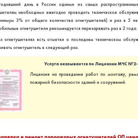
годняшний день в России одними из самых распространенных
ушителям необходимо ежегодно проводить техническое обслужив
инимум 3% от общего количества огнетушителей) и раз в 5 ле
бильные огнетушители рекомендуется перезаряжать раз в 2 года.
х огнетушителях есть отметки о последнем техническом обслу
ивать огнетушитель в следующий раз.
Услуга оказывается по Лицензии МЧС №2-Б/
Лицензия на проведение работ по монтажу, рем
пожарной безопасности зданий и сооружений.
зарядка и ремонт порошковых огнетушителей ОП цен