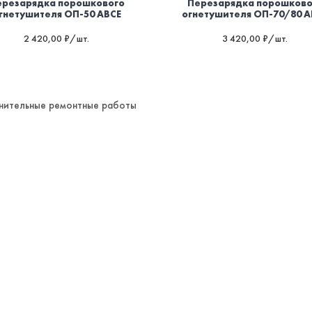
ерезарядка порошкового
Перезарядка порошково
гнетушителя ОП-50 ABCE
огнетушителя ОП-70/80 A
2 420,00 ₽/шт.
3 420,00 ₽/шт.
нительные ремонтные работы