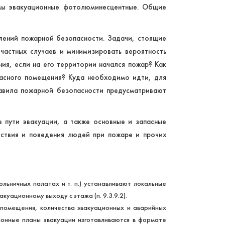
ы эвакуационные фотолюминесцентные. Общие
лений пожарной безопасности. Задачи, стоящие
счастных случаев и минимизировать вероятность
ния, если на его территории начался пожар? Как
асного помещения? Куда необходимо идти, для
авила пожарной безопасности предусматривают
 пути эвакуации, а также основные и запасные
йствия и поведения людей при пожаре и прочих
льничных палатах и т. п.) устанавливают локальные
куационному выходу с этажа (п. 9.3.9.2).
 помещения, количества эвакуационных и аварийных
ионные планы эвакуации изготавливаются в формате