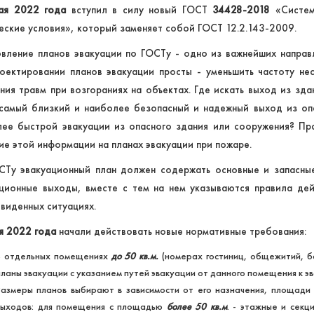
ая 2022 года
вступил в силу новый ГОСТ
34428
-
2018
«Систем
еские условия», который заменяет собой ГОСТ 12.2.143-2009.
вление планов эвакуации по ГОСТу - одно из важнейших направ
оектировании планов эвакуации просты - уменьшить частоту не
ния травм при возгораниях на объектах. Где искать выход из зда
 самый близкий и наиболее безопасный и надежный выход из оп
лее быстрой эвакуации из опасного здания или сооружения? Пр
ие этой информации на планах эвакуации при пожаре.
Ту эвакуационный план должен содержать основные и запасные
ционные выходы, вместе с тем на нем указываются правила де
виденных ситуациях.
я 2022 года
начали действовать новые нормативные требования:
В отдельных помещениях
до 50 кв.м.
(номерах гостиниц, общежитий, бо
планы эвакуации с указанием путей эвакуации от данного помещения к эва
Размеры планов выбирают в зависимости от его назначения, площади
выходов: для помещения с площадью
более 50 кв.м
. - этажные и секц