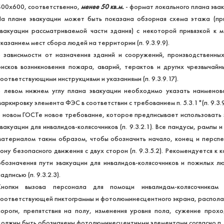
400х600, соответственно,
менее 50 кв.м.
- формат локального плана эваку
На плане эвакуации может быть показана обзорная схема этажа (п
эвакуации рассматриваемой части здания) с некоторой привязкой к м
указанием мест сбора людей на территории (п. 9.3.9.9).
В зависимости от назначения зданий и сооружений, производственны
рисков возникновения пожара, аварий, терактов и других чрезвычай
соответствующими инструкциями и указаниями (п. 9.3.9.17).
В левом нижнем углу плана эвакуации необходимо указать наименов
маркировку элемента ФЭС в соответствии с требованием п. 5.3.1*(п. 9.3.9
В новом ГОСТе новое требование, которое предписывает использовать з
эвакуации для инвалидов-колясочников (п. 9.3.2.1). Все пандусы, рамп
материалом таким образом, чтобы обозначить начало, конец и перспект
зону безопасного движения с двух сторон (п. 9.3.5.2). Рекомендуется к
обозначения пути эвакуации для инвалидов-колясочников и пожилых л
адписью (п. 9.3.2.3).
Кнопки вызова персонала для помощи инвалидам-колясочникам
соответствующей пиктограммы и фотолюминесцентного экрана, располагае
пороги, препятствия на полу, изменения уровня пола, сужение прохо
должны быть обозначены фотолюминесцентными элементами согласно п. 9.3