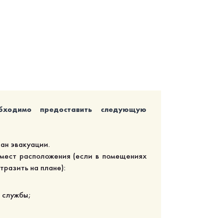
бходимо предоставить следующую
ан эвакуации.
мест расположения (если в помещениях
разить на плане):
е службы;