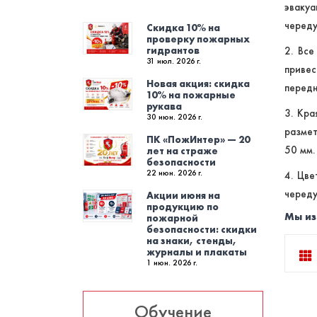
эваку
череду
Скидка 10% на
проверку пожарных
гидрантов
2. Все
31 июл. 2026 г.
приве
Новая акция: скидка
передн
10% на пожарные
рукава
3. Кра
30 июн. 2026 г.
размет
ПК «ПожИнтер» — 20
50 мм.
лет на страже
безопасности
22 июн. 2026 г.
4. Цве
череду
Акции июня на
продукцию по
Мы из
пожарной
безопасности: скидки
на знаки, стенды,
журналы и плакаты
1 июн. 2026 г.
Обучение