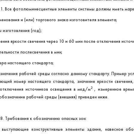
3.1. Все фотолюминесцентные элементы системы должны иметь марк
енования и (или) торгового знака изготовителя элемента;
 изготовления (год);
ения яркости свечения через 10 и 60 мин после отключения исто
ельности послесвечения в мин;
ра настоящего стандарта;
начения рабочей среды согласно данному стандарту. Пример ус
ющий номер настоящего стандарта, значение яркости свечения,
2
 отключения источников освещения в мкд/м
, измеренное врем
обозначение рабочей среды (внешняя) приведен ниже.
3.8. Требования к обозначению опасных зон:
е выступающие конструктивные элементы здания, навесное обор