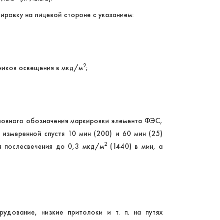
ировку на лицевой стороне с указанием:
2
чников освещения в мкд/м
;
ловного обозначения маркировки элемента ФЭС,
 измеренной спустя 10 мин (200) и 60 мин (25)
2
я послесвечения до 0,3 мкд/м
(1440) в мин, а
удование, низкие притолоки и т. п. на путях