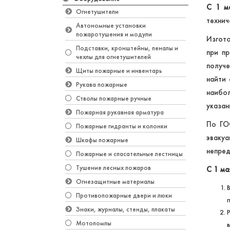
С 1 м
Огнетушители
технич
Автономные установки
пожаротушения и модули
Изгото
Подставки, кронштейны, пеналы и
при пр
чехлы для огнетушителей
получе
Щиты пожарные и инвентарь
найти
Рукава пожарные
наибо
Стволы пожарные ручные
указан
Пожарная рукавная арматура
По ГОС
Пожарные гидранты и колонки
эвакуа
Шкафы пожарные
непред
Пожарные и спасательные лестницы
Тушение лесных пожаров
С 1 ма
Огнезащитные материалы
Противопожарные двери и люки
Знаки, журналы, стенды, плакаты
Мотопомпы