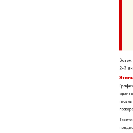
Затем 
2-3 дн
Этапы
Графи
архите
главн
пожаро
Тексто
предла