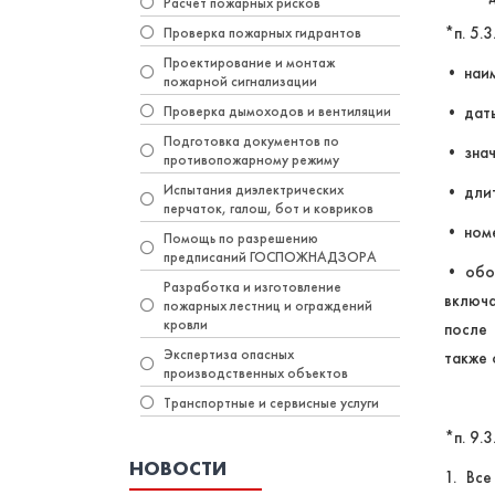
Расчет пожарных рисков
*п. 5.
Проверка пожарных гидрантов
Проектирование и монтаж
• наим
пожарной сигнализации
Проверка дымоходов и вентиляции
• даты
Подготовка документов по
• знач
противопожарному режиму
Испытания диэлектрических
• длит
перчаток, галош, бот и ковриков
• номе
Помощь по разрешению
предписаний ГОСПОЖНАДЗОРА
• обоз
Разработка и изготовление
включа
пожарных лестниц и ограждений
кровли
после
Экспертиза опасных
также 
производственных объектов
Транспортные и сервисные услуги
*п. 9.
НОВОСТИ
1. Вс