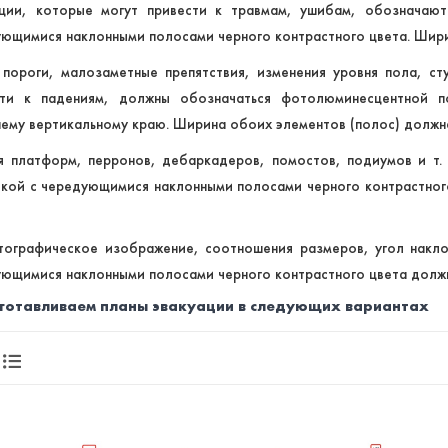
ации, которые могут привести к травмам, ушибам, обозначаю
ющимися наклонными полосами черного контрастного цвета. Шири
 пороги, малозаметные препятствия, изменения уровня пола, сту
сти к падениям, должны обозначаться фотолюминесцентной п
ему вертикальному краю. Ширина обоих элементов (полос) должна
я платформ, перронов, дебаркадеров, помостов, подиумов и т.
кой с чередующимися наклонными полосами черного контрастног
тографическое изображение, соотношения размеров, угол накл
ющимися наклонными полосами черного контрастного цвета должн
готавливаем планы эвакуации в следующих вариантах