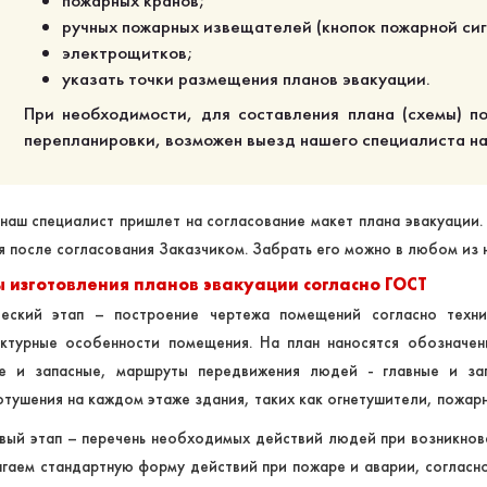
пожарных кранов;
ручных пожарных извещателей (кнопок пожарной си
электрощитков;
указать точки размещения планов эвакуации.
При необходимости, для составления плана (схемы) п
перепланировки, возможен выезд нашего специалиста на
наш специалист пришлет на согласование макет плана эвакуации.
я после согласования Заказчиком. Забрать его можно в любом из
 изготовления планов эвакуации согласно ГОСТ
ческий этап – построение чертежа помещений согласно техни
ктурные особенности помещения. На план наносятся обозначен
ые и запасные, маршруты передвижения людей - главные и за
тушения на каждом этаже здания, таких как огнетушители, пожар
вый этап – перечень необходимых действий людей при возникнове
гаем стандартную форму действий при пожаре и аварии, соглас