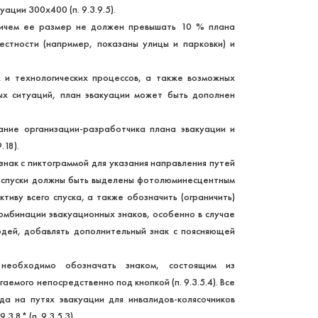
ации 300х400 (п. 9.3.9.5).
ричем ее размер не должен превышать 10 % плана
естности (например, показаны улицы и парковки) и
х и технологических процессов, а также возможных
ных ситуаций, план эвакуации может быть дополнен
ание организации-разработчика плана эвакуации и
.18).
нак с пиктограммой для указания направления путей
ы и спуски должны быть выделены фотолюминесцентным
иву всего спуска, а также обозначить (ограничить)
 комбинации эвакуационных знаков, особенно в случае
юдей, добавлять дополнительный знак с поясняющей
 необходимо обозначать знаком, состоящим из
мого непосредственно под кнопкой (п. 9.3.5.4). Все
да на путях эвакуации для инвалидов-колясочников
.8* (п. 9.3.5.3).