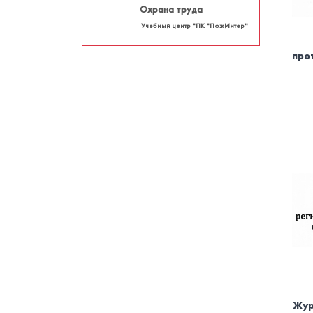
Охрана труда
Учебный центр "ПК "ПожИнтер"
про
Жур