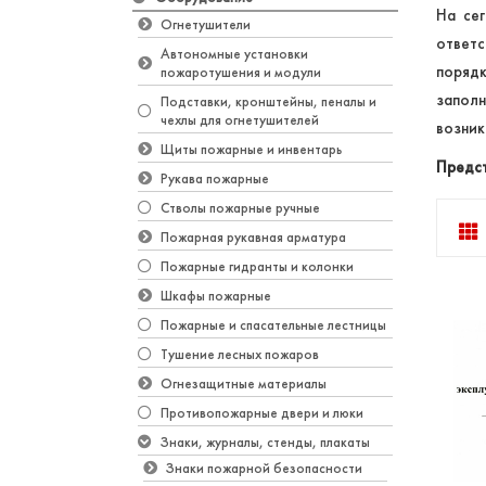
На сег
Огнетушители
ответ
Автономные установки
порядк
пожаротушения и модули
запол
Подставки, кронштейны, пеналы и
чехлы для огнетушителей
возник
Щиты пожарные и инвентарь
Предст
Рукава пожарные
Стволы пожарные ручные
Пожарная рукавная арматура
Пожарные гидранты и колонки
Шкафы пожарные
Пожарные и спасательные лестницы
Тушение лесных пожаров
Огнезащитные материалы
Противопожарные двери и люки
Знаки, журналы, стенды, плакаты
Знаки пожарной безопасности