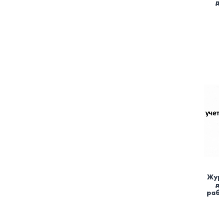
Жур
раб