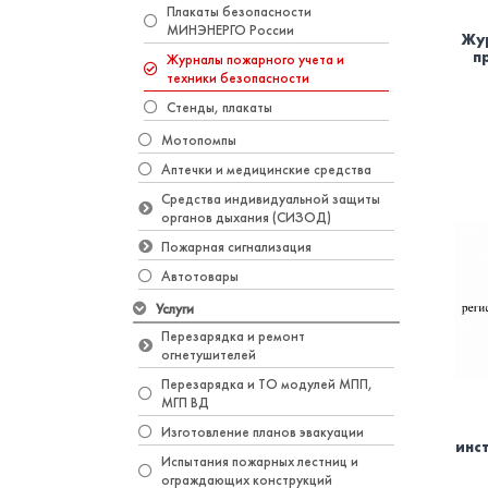
Плакаты безопасности
МИНЭНЕРГО России
Жур
п
Журналы пожарного учета и
техники безопасности
Стенды, плакаты
Мотопомпы
Аптечки и медицинские средства
Средства индивидуальной защиты
органов дыхания (СИЗОД)
Пожарная сигнализация
Автотовары
Услуги
Перезарядка и ремонт
огнетушителей
Перезарядка и ТО модулей МПП,
МГП ВД
Изготовление планов эвакуации
инс
Испытания пожарных лестниц и
ограждающих конструкций