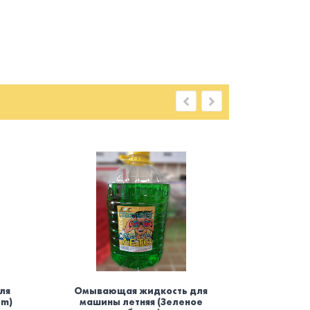
ля
Омывающая жидкость для
Осви
um)
машины летняя (Зеленое
баллоно