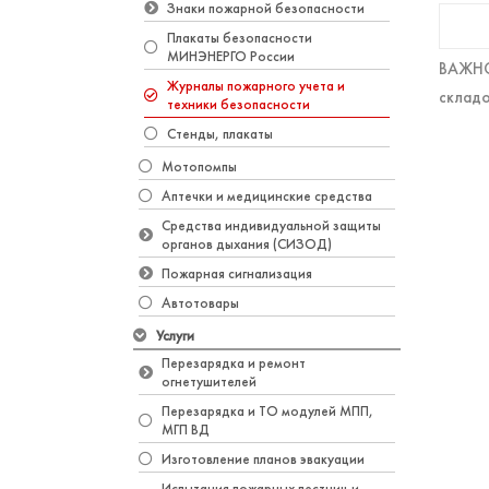
Знаки пожарной безопасности
Плакаты безопасности
МИНЭНЕРГО России
ВАЖНО!
Журналы пожарного учета и
складо
техники безопасности
Стенды, плакаты
Мотопомпы
Аптечки и медицинские средства
Средства индивидуальной защиты
органов дыхания (СИЗОД)
Пожарная сигнализация
Автотовары
Услуги
Перезарядка и ремонт
огнетушителей
Перезарядка и ТО модулей МПП,
МГП ВД
Изготовление планов эвакуации
Испытания пожарных лестниц и