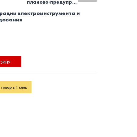
планово-предупр...
рации электроинструмента и
дования
РЗИНУ
товар в 1 клик