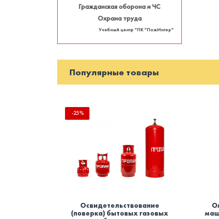
Гражданская оборона и ЧС
Охрана труда
Учебный центр "ПК "ПожИнтер"
Популярные товары
-25%
Освидетельствование
О
(поверка) бытовых газовых
маш