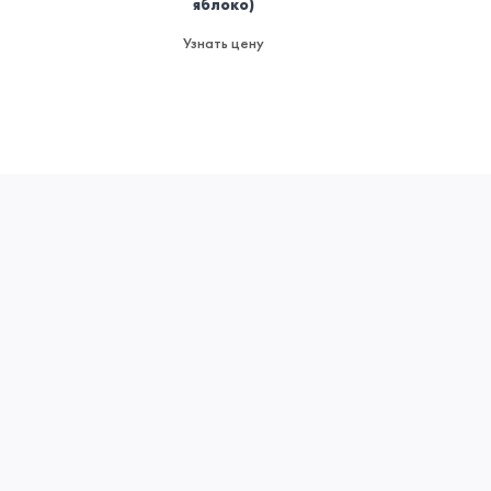
яблоко)
мод
пожаро
да
Узнать цену