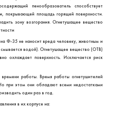
рсодержащий пенообразователь способствует
и, покрывающей площадь горящей поверхности.
ладить зону возгорания. Огнетушащее вещество
отности
на Ф-35 не наносит вреда человеку, животным и
 смывается водой). Огнетушащее вещество (ОТВ)
вно охлаждает поверхность. Исключается риск
 времени работы. Время работы огнетушителей
 Но при этом они обладают всеми недостатками
изводить один раз в год.
вления в их корпусе на: