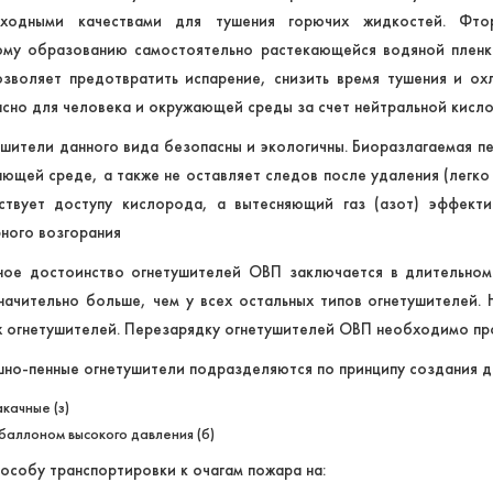
сходными качествами для тушения горючих жидкостей. Фто
ому образованию самостоятельно растекающейся водяной пленк
зволяет предотвратить испарение, снизить время тушения и ох
сно для человека и окружающей среды за счет нейтральной кисл
шители данного вида безопасны и экологичны. Биоразлагаемая пе
ющей среде, а также не оставляет следов после удаления (легко
тствует доступу кислорода, а вытесняющий газ (азот) эффекти
ного возгорания
ное достоинство огнетушителей ОВП заключается в длительном
ачительно больше, чем у всех остальных типов огнетушителей.
 огнетушителей. Перезарядку огнетушителей ОВП необходимо про
но-пенные огнетушители подразделяются по принципу создания да
акачные (з)
 баллоном высокого давления (б)
пособу транспортировки к очагам пожара на: