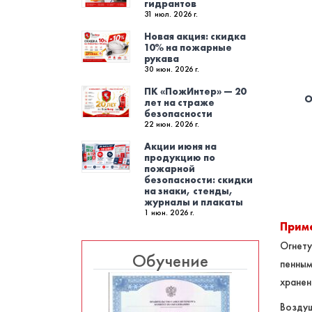
гидрантов
31 июл. 2026 г.
Новая акция: скидка
10% на пожарные
рукава
30 июн. 2026 г.
ПК «ПожИнтер» — 20
О
лет на страже
безопасности
22 июн. 2026 г.
Акции июня на
продукцию по
пожарной
безопасности: скидки
на знаки, стенды,
журналы и плакаты
1 июн. 2026 г.
Прим
Огнет
Обучение
пенны
хранен
Возду