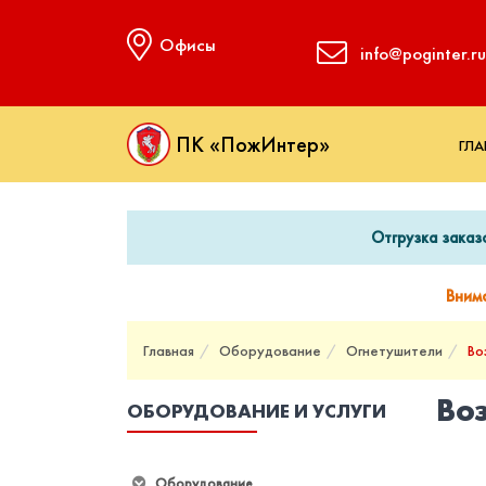
Офисы
info@poginter.ru
ПК «ПожИнтер»
ГЛА
Отгрузка заказ
Вним
Главная
Оборудование
Огнетушители
Во
Во
ОБОРУДОВАНИЕ И УСЛУГИ
Оборудование