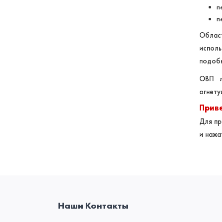
п
п
Област
испол
подобн
ОВП л
огнету
Приве
Для пр
и нажа
Наши Контакты