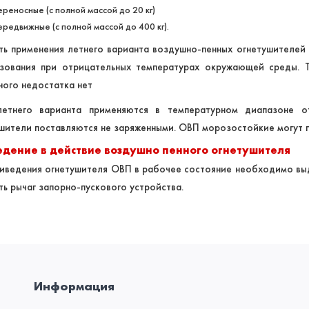
ереносные (с полной массой до 20 кг)
ередвижные (с полной массой до 400 кг).
ь применения летнего варианта воздушно-пенных огнетушителей
ьзования при отрицательных температурах окружающей среды. Т
ого недостатка нет
етнего варианта применяются в температурном диапазоне 
шители поставляются не заряженными. ОВП морозостойкие могут 
дение в действие воздушно пенного огнетушителя
иведения огнетушителя ОВП в рабочее состояние необходимо выде
ть рычаг запорно-пускового устройства.
Информация