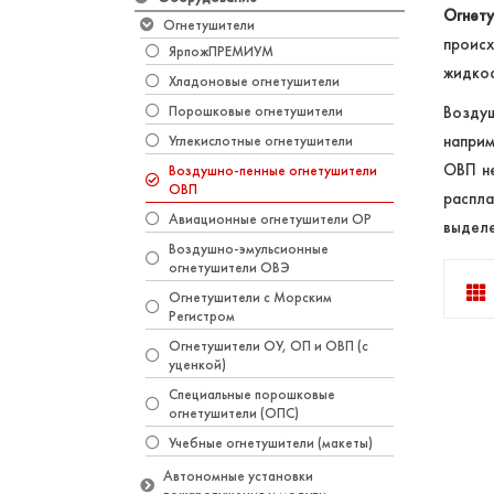
Огнет
Огнетушители
проис
ЯрпожПРЕМИУМ
жидкос
Хладоновые огнетушители
Порошковые огнетушители
Воздуш
наприм
Углекислотные огнетушители
ОВП не
Воздушно-пенные огнетушители
ОВП
распла
Авиационные огнетушители ОР
выделе
Воздушно-эмульсионные
огнетушители ОВЭ
Огнетушители с Морским
Регистром
Огнетушители ОУ, ОП и ОВП (с
уценкой)
​Специальные порошковые
огнетушители (ОПС)
Учебные огнетушители (макеты)
Автономные установки