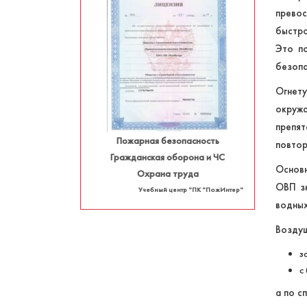
прево
быстр
Это по
безопа
Огнету
окружа
препя
Пожарная безопасность
повтор
Гражданская оборона и ЧС
Основ
Охрана труда
ОВП зн
Учебный центр "ПК "ПожИнтер"
водных
Воздуш
з
с
а по с