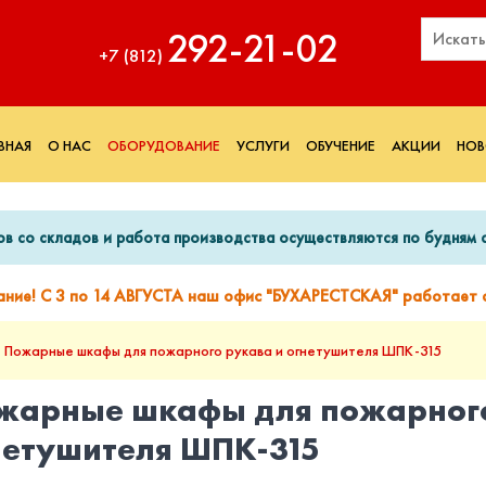
292‑21‑02
+7 (812)
ВНАЯ
О НАС
ОБОРУДОВАНИЕ
УСЛУГИ
ОБУЧЕНИЕ
АКЦИИ
НОВ
ов со складов и работа производства осуществляются по будням с
ание! С 3 по 14 АВГУСТА наш офис "БУХАРЕСТСКАЯ" работает с
Пожарные шкафы для пожарного рукава и огнетушителя ШПК-315
жарные шкафы для пожарного
нетушителя ШПК-315