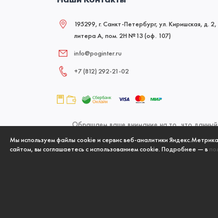
195299, г. Санкт-Петербург, ул. Киришская, д. 2,
литера А, пом. 2Н №13 (оф. 107)
info@poginter.ru
+7 (812) 292‑21‑02
Обращаем ваше внимание на то, что данный 
офертой, определяемой положениями Статьи 437
Мы используем файлы cookie и сервис веб-аналитики Яндекс.Метрик
сайтом, вы соглашаетесь с использованием cookie. Подробнее — в
по
указанных товаров и (или) услуг,
Copyright
ООО «ПК «ПожИнтер»
, © 2006-2026