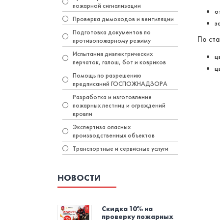
пожарной сигнализации
о
Проверка дымоходов и вентиляции
з
Подготовка документов по
По ст
противопожарному режиму
Испытания диэлектрических
ц
перчаток, галош, бот и ковриков
ц
Помощь по разрешению
предписаний ГОСПОЖНАДЗОРА
Разработка и изготовление
пожарных лестниц и ограждений
кровли
Экспертиза опасных
производственных объектов
Транспортные и сервисные услуги
НОВОСТИ
Скидка 10% на
проверку пожарных