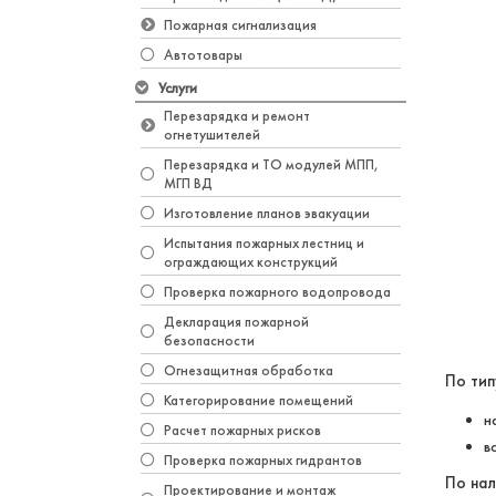
Пожарная сигнализация
Автотовары
Услуги
Перезарядка и ремонт
огнетушителей
Перезарядка и ТО модулей МПП,
МГП ВД
Изготовление планов эвакуации
Испытания пожарных лестниц и
ограждающих конструкций
Проверка пожарного водопровода
Декларация пожарной
безопасности
Огнезащитная обработка
По ти
Категорирование помещений
н
Расчет пожарных рисков
в
Проверка пожарных гидрантов
По нал
Проектирование и монтаж