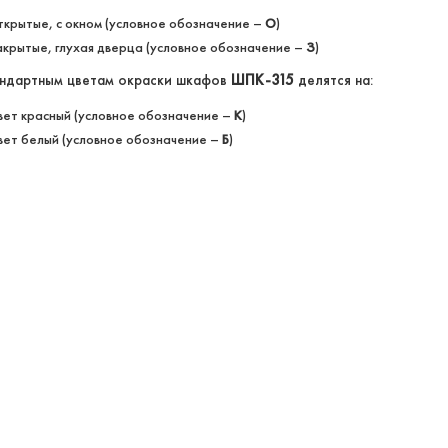
ткрытые, с окном (условное обозначение –
О
)
акрытые, глухая дверца (условное обозначение –
З
)
андартным цветам окраски шкафов
ШПК-315
делятся на:
вет красный (условное обозначение –
К
)
вет белый (условное обозначение –
Б
)