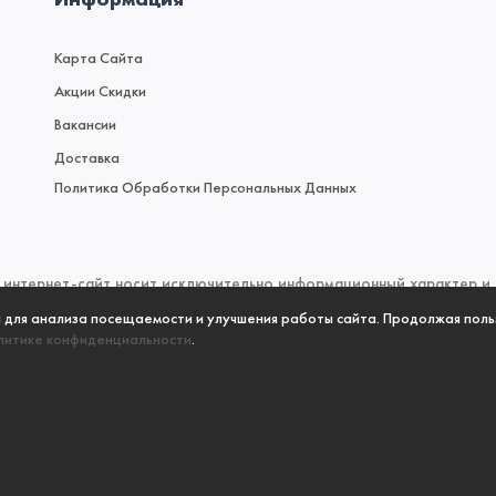
Карта Сайта
Акции Скидки
Вакансии
Доставка
Политика Обработки Персональных Данных
интернет-сайт носит исключительно информационный характер и н
 (2) Гражданского кодекса Российской Федерации. Для получен
а для анализа посещаемости и улучшения работы сайта. Продолжая поль
литике конфиденциальности
.
 пожалуйста, обращайтесь к менеджерам отдела продаж по телефо