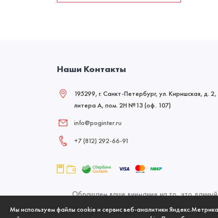
Наши Контакты
195299, г. Санкт-Петербург, ул. Киришская, д. 2,
литера А, пом. 2Н №13 (оф. 107)
info@poginter.ru
+7 (812) 292‑66‑91
Обращаем ваше внимание на то, что данный 
офертой, определяемой положениями Статьи 437
Мы используем файлы cookie и сервис веб-аналитики Яндекс.Метрик