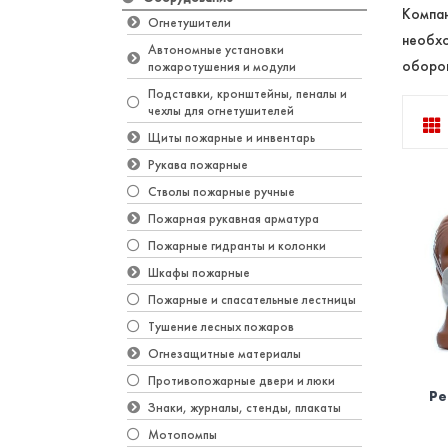
Компа
Огнетушители
необхо
Автономные установки
оборо
пожаротушения и модули
Подставки, кронштейны, пеналы и
чехлы для огнетушителей
Щиты пожарные и инвентарь
Рукава пожарные
Стволы пожарные ручные
Пожарная рукавная арматура
Пожарные гидранты и колонки
Шкафы пожарные
Пожарные и спасательные лестницы
Тушение лесных пожаров
Огнезащитные материалы
Противопожарные двери и люки
Ре
Знаки, журналы, стенды, плакаты
Мотопомпы