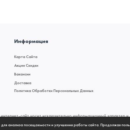
Информация
Карта Сайта
Акции Скидки
Вакансии
Доставка
Политика Обработки Персональных Данных
интернет-сайт носит исключительно информационный характер и н
 (2) Гражданского кодекса Российской Федерации. Для получен
а для анализа посещаемости и улучшения работы сайта. Продолжая поль