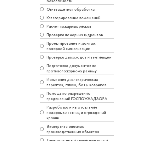
безопасности
Огнезащитная обработка
Категорирование помещений
Расчет пожарных рисков
Проверка пожарных гидрантов
Проектирование и монтаж
пожарной сигнализации
Проверка дымоходов и вентиляции
Подготовка документов по
противопожарному режиму
Испытания диэлектрических
перчаток, галош, бот и ковриков
Помощь по разрешению
предписаний ГОСПОЖНАДЗОРА
Разработка и изготовление
пожарных лестниц и ограждений
кровли
Экспертиза опасных
производственных объектов
Транспортные и сервисные услуги