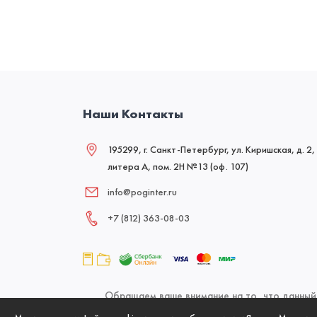
Наши Контакты
195299, г. Санкт-Петербург, ул. Киришская, д. 2,
литера А, пом. 2Н №13 (оф. 107)
info@poginter.ru
+7 (812) 363‑08‑03
Обращаем ваше внимание на то, что данный 
офертой, определяемой положениями Статьи 437