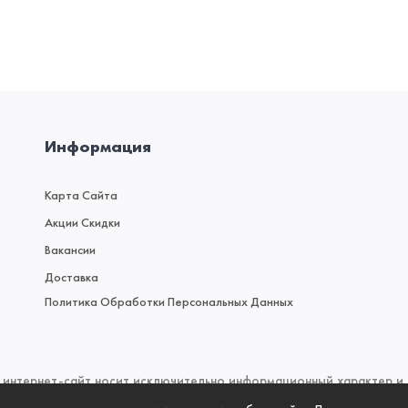
Информация
Карта Сайта
Акции Скидки
Вакансии
Доставка
Политика Обработки Персональных Данных
интернет-сайт носит исключительно информационный характер и н
 (2) Гражданского кодекса Российской Федерации. Для получен