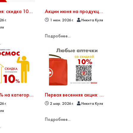
Новая акция: скидка 10% на пожарные рукава
Акции июня на продукцию по пожарной безопасности: скидки на знаки, стенды, журналы и плакаты
6 г.
1 июн. 2026 г.
Никита Куля
уля
Подробнее...
.
Скидка 10% на категорирование помещений — новая акция
Первая весенняя акция: Все аптечки со скидкой 10%
6 г.
2 мар. 2026 г.
Никита Куля
уля
Подробнее...
.