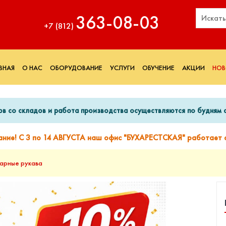
363‑08‑03
+7 (812)
ВНАЯ
О НАС
ОБОРУДОВАНИЕ
УСЛУГИ
ОБУЧЕНИЕ
АКЦИИ
НОВ
ов со складов и работа производства осуществляются по будням с
ание! С 3 по 14 АВГУСТА наш офис "БУХАРЕСТСКАЯ" работает с
жарные рукава