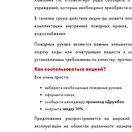
Компания ПК «ПожИнтер» рада сообщить о з
учреждений, которым необходимо приобрести ка
В течение срока действия акции вы можете по
комплектации внутренних пожарных кранов,
водоснабжения.
Пожарные рукава являются важным элементо
подачу воды или огнетушащих веществ к ме
установленным требованиям по качеству, прочно
Как воспользоваться акцией?
Все очень просто:
выберите необходимые пожарные рукава;
оформите заказ;
сообщите менеджеру
промокод «Дружба»
;
получите
скидку 10%
.
Предложение распространяется на широкий 
эксплуатации на объектах различного назнач