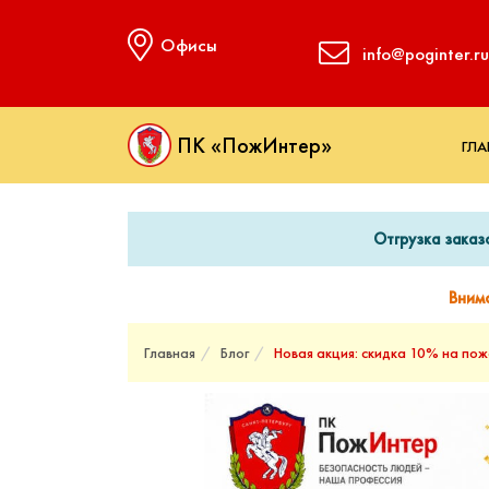
Офисы
info@poginter.ru
ПК «ПожИнтер»
ГЛА
Отгрузка заказ
Вним
Главная
Блог
Новая акция: скидка 10% на по