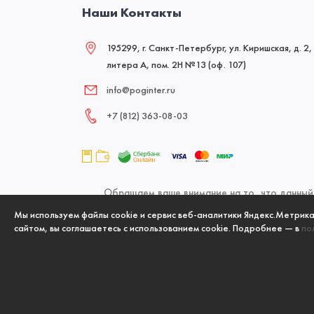
Наши Контакты
195299, г. Санкт-Петербург, ул. Киришская, д. 2,
литера А, пом. 2Н №13 (оф. 107)
info@poginter.ru
+7 (812) 363‑08‑03
Обращаем ваше внимание на то, что данный 
офертой, определяемой положениями Статьи 437
Мы используем файлы cookie и сервис веб-аналитики Яндекс.Метрик
сайтом, вы соглашаетесь с использованием cookie. Подробнее — в
по
указанных товаров и (или) услуг,
Copyright
ООО «ПК «ПожИнтер»
, © 2006-2026