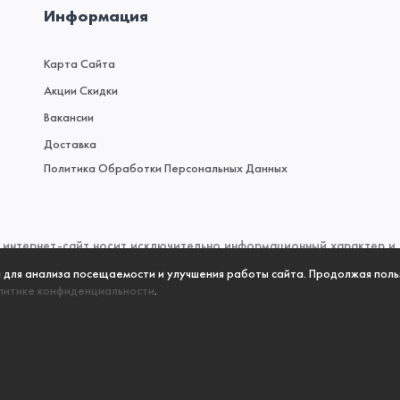
Информация
Карта Сайта
Акции Скидки
Вакансии
Доставка
Политика Обработки Персональных Данных
интернет-сайт носит исключительно информационный характер и н
 (2) Гражданского кодекса Российской Федерации. Для получен
а для анализа посещаемости и улучшения работы сайта. Продолжая поль
литике конфиденциальности
.
 пожалуйста, обращайтесь к менеджерам отдела продаж по телефо