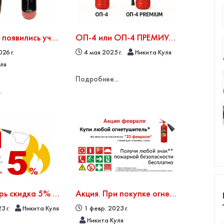
В продаже появились учебные огнетушители (макеты)
ОП-4 или ОП-4 ПРЕМИУМ: какой огнетушитель выбрать?
26 г.
4 мая 2025 г.
Никита Куля
уля
Подробнее...
.
Весь октябрь скидка 5% на порошковые и углекислотные огнетушители
Акция. При покупке огнетушителя знак ПБ бесплатно
3 г.
Никита Куля
1 февр. 2023 г.
Никита Куля