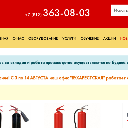
363‑08‑03
+7 (812)
ВНАЯ
О НАС
ОБОРУДОВАНИЕ
УСЛУГИ
ОБУЧЕНИЕ
АКЦИИ
НОВ
ов со складов и работа производства осуществляются по будням с
ание! С 3 по 14 АВГУСТА наш офис "БУХАРЕСТСКАЯ" работает с