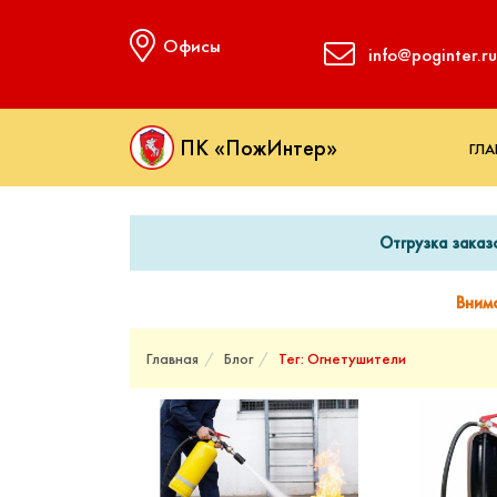
Офисы
info@poginter.ru
ПК «ПожИнтер»
ГЛА
Отгрузка заказ
Вним
Главная
Блог
Тег: Огнетушители