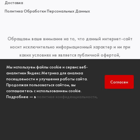
Доставка
Политика Обработки Персональных Данных
Обращаем ваше внимание на то, что данный интернет-сайт
носит исключительно информационный характер и ни при
каких условиях не является публичной офертой,
определяемой положениями Статьи 437 (2) Гражданского
Мы используем файлы cookie и сервис веб-
кодекса Российской Федерации. Для получения подробной
аналитики Яндекс.Метрика для анализа
посещаемости и улучшения работы сайта.
информации о наличии и стоимости указанных товаров и
Согласен
Продолжая пользоваться сайтом, вы
(или) услуг, пожалуйста, обращайтесь к менеджерам отдела
соглашаетесь с использованием cookie.
продаж по телефонам, указанным в разделе
Контакты
Подробнее — в
политике конфиденциальности
.
Copyright
ООО «ПК «ПожИнтер»
, © 2006-2026