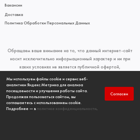
Вакансии
Доставка
Политика Обработки Персональных Данных
Обращаем ваше внимание на то, что данный интернет-сайт
носит исключительно информационный характер и ни при
каких условиях не является публичной офертой,
определяемой положениями Статьи 437 (2) Гражданского
Мы используем файлы cookie и сервис веб-
кодекса Российской Федерации. Для получения подробной
аналитики Яндекс.Метрика для анализа
посещаемости и улучшения работы сайта.
информации о наличии и стоимости указанных товаров и
Согласен
Продолжая пользоваться сайтом, вы
(или) услуг, пожалуйста, обращайтесь к менеджерам отдела
соглашаетесь с использованием cookie.
продаж по телефонам, указанным в разделе
Контакты
Подробнее — в
политике конфиденциальности
.