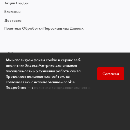
Акции Скидки
Вакансии
Доставка
Политика Обработки Персональных Данных
Обращаем ваше внимание на то, что данный интернет-сайт
Мы используем файлы cookie и сервис веб-
носит исключительно информационный характер и ни при
аналитики Яндекс.Метрика для анализа
каких условиях не является публичной офертой,
посещаемости и улучшения работы сайта.
Согласен
Продолжая пользоваться сайтом, вы
определяемой положениями Статьи 437 (2) Гражданского
соглашаетесь с использованием cookie.
кодекса Российской Федерации. Для получения подробной
Подробнее — в
политике конфиденциальности
.
информации о наличии и стоимости указанных товаров и
(или) услуг, пожалуйста, обращайтесь к менеджерам отдела
продаж по телефонам, указанным в разделе
Контакты