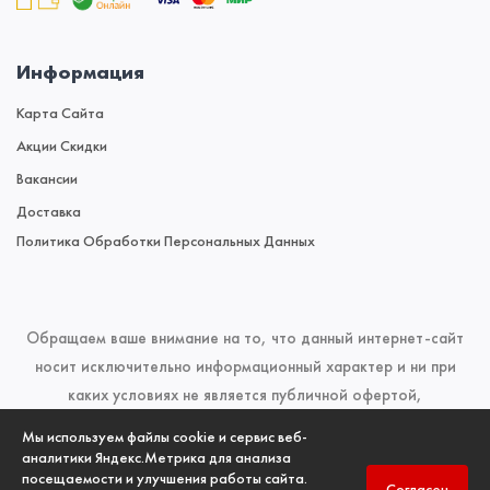
Информация
Карта Сайта
Акции Скидки
Вакансии
Доставка
Политика Обработки Персональных Данных
Обращаем ваше внимание на то, что данный интернет-сайт
носит исключительно информационный характер и ни при
каких условиях не является публичной офертой,
определяемой положениями Статьи 437 (2) Гражданского
Мы используем файлы cookie и сервис веб-
кодекса Российской Федерации. Для получения подробной
аналитики Яндекс.Метрика для анализа
посещаемости и улучшения работы сайта.
информации о наличии и стоимости указанных товаров и
Согласен