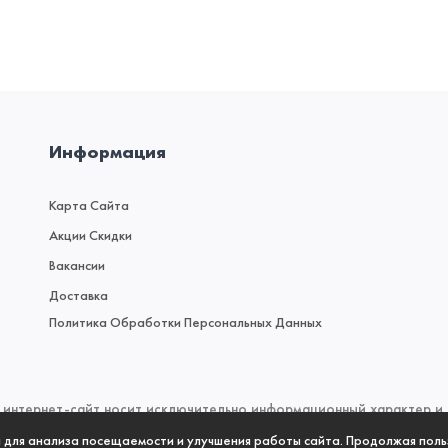
Информация
Карта Сайта
Акции Скидки
Вакансии
Доставка
Политика Обработки Персональных Данных
интернет-сайт носит исключительно информационный характер и н
 (2) Гражданского кодекса Российской Федерации. Для получен
а для анализа посещаемости и улучшения работы сайта. Продолжая поль