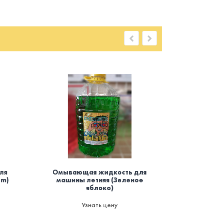
ля
Омывающая жидкость для
Осви
um)
машины летняя (Зеленое
баллоно
яблоко)
мод
пожаро
да
Узнать цену