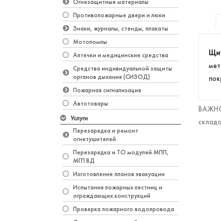
Огнезащитные материалы
Противопожарные двери и люки
Знаки, журналы, стенды, плакаты
Мотопомпы
Щи
Аптечки и медицинские средства
мет
Средства индивидуальной защиты
органов дыхания (СИЗОД)
пок
Пожарная сигнализация
Автотовары
ВАЖНО!
Услуги
складо
Перезарядка и ремонт
огнетушителей
Перезарядка и ТО модулей МПП,
МГП ВД
Изготовление планов эвакуации
Испытания пожарных лестниц и
ограждающих конструкций
Проверка пожарного водопровода