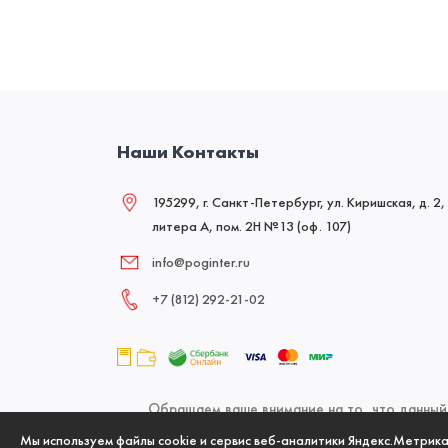
Наши Контакты
195299, г. Санкт-Петербург, ул. Киришская, д. 2,
литера А, пом. 2Н №13 (оф. 107)
info@poginter.ru
+7 (812) 292‑21‑02
Обращаем ваше внимание на то, что данный 
офертой, определяемой положениями Статьи 437
Мы используем файлы cookie и сервис веб-аналитики Яндекс.Метрик