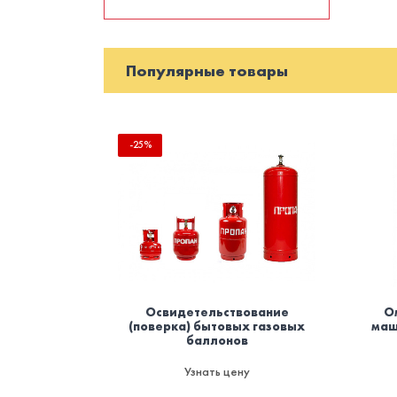
Популярные товары
-25%
Освидетельствование
О
(поверка) бытовых газовых
маш
баллонов
Узнать цену