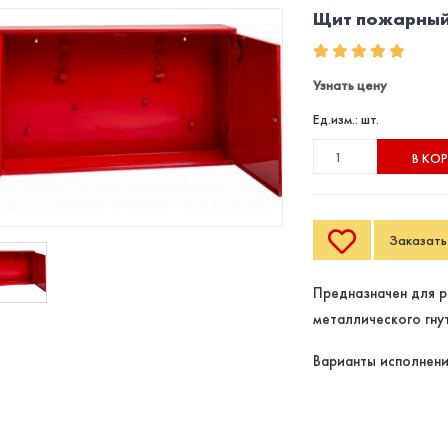
Щит пожарный 
Узнать цену
Ед.изм.: шт.
В КО
Заказать 
Предназначен для р
металлического гну
Варианты исполнени