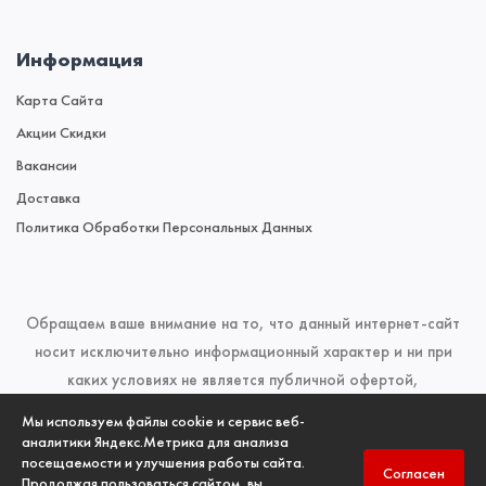
Информация
Карта Сайта
Акции Скидки
Вакансии
Доставка
Политика Обработки Персональных Данных
Обращаем ваше внимание на то, что данный интернет-сайт
носит исключительно информационный характер и ни при
каких условиях не является публичной офертой,
определяемой положениями Статьи 437 (2) Гражданского
Мы используем файлы cookie и сервис веб-
кодекса Российской Федерации. Для получения подробной
аналитики Яндекс.Метрика для анализа
посещаемости и улучшения работы сайта.
информации о наличии и стоимости указанных товаров и
Согласен
Продолжая пользоваться сайтом, вы