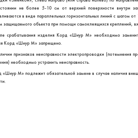
сстоянии не более 5-10 см от верхней поверхности внутри з
вливаются в виде параллельных горизонтальных линий с шагом от
м защищаемого объекта при помощи самоклеящихся креплений, вх
сле срабатывания изделия Корд «Шнур М» необходимо заменит
ия Корд «Шнур М» запрещено.
личии признаков неисправности электропроводки (потемнения п
ения) необходимо устранить неисправность.
д «Шнур М» подлежит обязательной замене в случае наличия внеш
ти.