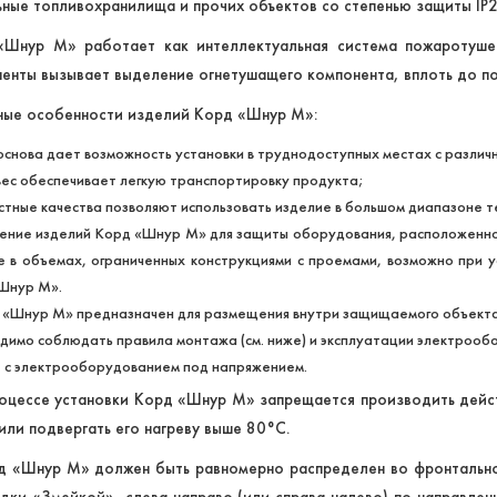
ные топливохранилища и прочих объектов со степенью защиты IP2
«Шнур М» работает как интеллектуальная система пожаротушен
енты вызывает выделение огнетушащего компонента, вплоть до по
ные особенности изделий Корд «Шнур М»:
 основа дает возможность установки в труднодоступных местах с различ
вес обеспечивает легкую транспортировку продукта;
стные качества позволяют использовать изделие в большом диапазоне 
ение изделий Корд «Шнур М» для защиты оборудования, расположенног
е в объемах, ограниченных конструкциями с проемами, возможно при у
Шнур М».
д «Шнур М» предназначен для размещения внутри защищаемого объекта.
димо соблюдать правила монтажа (см. ниже) и эксплуатации электрообо
 с электрооборудованием под напряжением.
роцессе установки Корд «Шнур М» запрещается производить дей
или подвергать его нагреву выше 80°C.
д «Шнур М» должен быть равномерно распределен во фронтально
дки «Змейкой», слева направо (или справа налево) по направлен