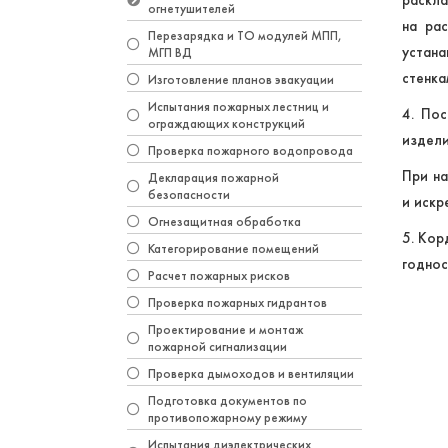
огнетушителей
на ра
Перезарядка и ТО модулей МПП,
устана
МГП ВД
стенка
Изготовление планов эвакуации
Испытания пожарных лестниц и
4. По
ограждающих конструкций
издел
Проверка пожарного водопровода
При на
Декларация пожарной
безопасности
и искр
Огнезащитная обработка
5. Кор
Категорирование помещений
годнос
Расчет пожарных рисков
Проверка пожарных гидрантов
Проектирование и монтаж
пожарной сигнализации
Проверка дымоходов и вентиляции
Подготовка документов по
противопожарному режиму
Испытания диэлектрических