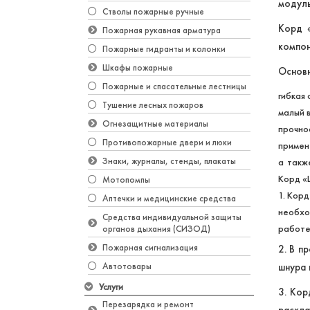
модуль
Стволы пожарные ручные
Корд 
Пожарная рукавная арматура
компон
Пожарные гидранты и колонки
Шкафы пожарные
Основ
Пожарные и спасательные лестницы
гибкая
Тушение лесных пожаров
малый 
Огнезащитные материалы
прочно
Противопожарные двери и люки
примен
Знаки, журналы, стенды, плакаты
а такж
Корд «
Мотопомпы
1. Кор
Аптечки и медицинские средства
необхо
Средства индивидуальной защиты
работе
органов дыхания (СИЗОД)
Пожарная сигнализация
2. В п
шнура 
Автотовары
Услуги
3. Кор
Перезарядка и ремонт
раскла