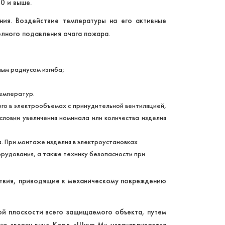
0 и выше.
ия. Воздействие температуры на его активные
лного подавления очага пожара.
ным радиусом изгиба;
температур.
о в электрообъемах с принудительной вентиляцией,
словии увеличения номинала или количества изделия
 При монтаже изделия в электроустановках
рудования, а также технику безопасности при
ствия, приводящие к механическому повреждению
й плоскости всего защищаемого объекта, путем
ию сверху вниз. Корд «Шнур М» устанавливается