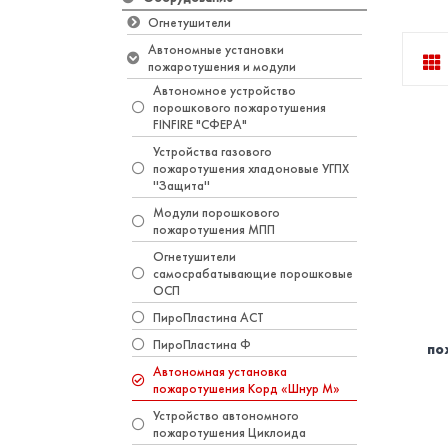
Огнетушители
Автономные установки
пожаротушения и модули
Автономное устройство
порошкового пожаротушения
FINFIRE "СФЕРА"
Устройства газового
пожаротушения хладоновые УГПХ
''Защита''
Модули порошкового
пожаротушения МПП
Огнетушители
самосрабатывающие порошковые
ОСП
ПироПластина АСТ
ПироПластина Ф
по
Автономная установка
пожаротушения Корд «Шнур М»
Устройство автономного
пожаротушения Циклоида