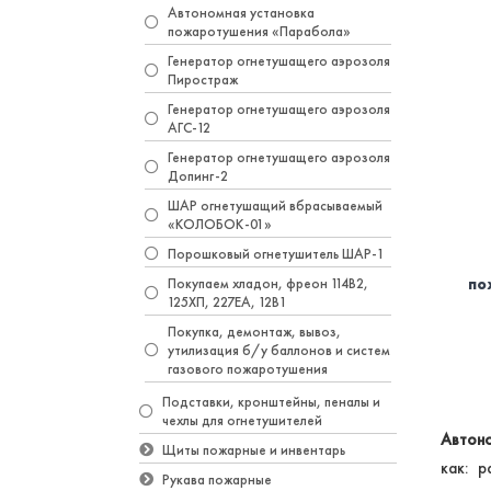
Автономная установка
пожаротушения «Парабола»
Генератор огнетушащего аэрозоля
Пиростраж
Генератор огнетушащего аэрозоля
АГС-12
Генератор огнетушащего аэрозоля
Допинг-2
ШАР огнетушащий вбрасываемый
«КОЛОБОК-01»
Порошковый огнетушитель ШАР-1
по
Покупаем хладон, фреон 114B2,
125ХП, 227EA, 12В1
Покупка, демонтаж, вывоз,
утилизация б/у баллонов и систем
газового пожаротушения
Подставки, кронштейны, пеналы и
чехлы для огнетушителей
Автон
Щиты пожарные и инвентарь
как: 
Рукава пожарные