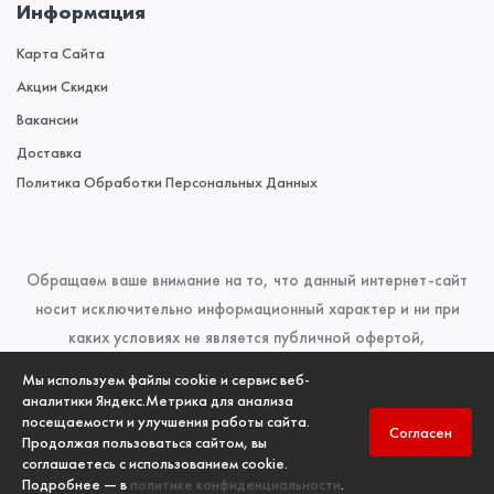
Информация
Карта Сайта
Акции Скидки
Вакансии
Доставка
Политика Обработки Персональных Данных
Обращаем ваше внимание на то, что данный интернет-сайт
носит исключительно информационный характер и ни при
каких условиях не является публичной офертой,
определяемой положениями Статьи 437 (2) Гражданского
Мы используем файлы cookie и сервис веб-
кодекса Российской Федерации. Для получения подробной
аналитики Яндекс.Метрика для анализа
посещаемости и улучшения работы сайта.
информации о наличии и стоимости указанных товаров и
Согласен
Продолжая пользоваться сайтом, вы
(или) услуг, пожалуйста, обращайтесь к менеджерам отдела
соглашаетесь с использованием cookie.
продаж по телефонам, указанным в разделе
Контакты
Подробнее — в
политике конфиденциальности
.