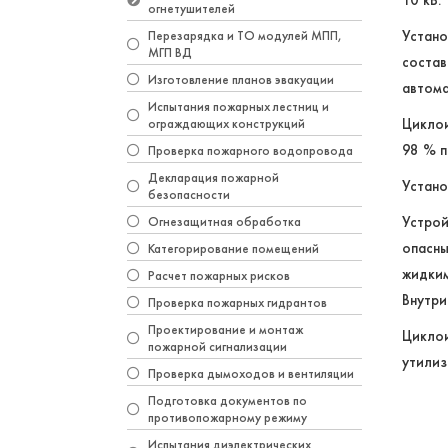
10 кВ.
огнетушителей
Устано
Перезарядка и ТО модулей МПП,
МГП ВД
состав
Изготовление планов эвакуации
автома
Испытания пожарных лестниц и
Циклои
ограждающих конструкций
98 % п
Проверка пожарного водопровода
Декларация пожарной
Устано
безопасности
Устрой
Огнезащитная обработка
опасн
Категорирование помещений
жидким
Расчет пожарных рисков
Внутри
Проверка пожарных гидрантов
Проектирование и монтаж
Циклои
пожарной сигнализации
утилиз
Проверка дымоходов и вентиляции
Подготовка документов по
противопожарному режиму
Испытания диэлектрических