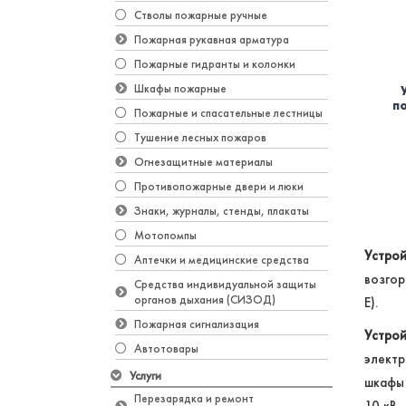
Стволы пожарные ручные
Пожарная рукавная арматура
Пожарные гидранты и колонки
Шкафы пожарные
п
Пожарные и спасательные лестницы
Тушение лесных пожаров
Огнезащитные материалы
Противопожарные двери и люки
Знаки, журналы, стенды, плакаты
Мотопомпы
Устро
Аптечки и медицинские средства
возгор
Средства индивидуальной защиты
органов дыхания (СИЗОД)
E).
Пожарная сигнализация
Устро
Автотовары
элект
Услуги
шкафы 
Перезарядка и ремонт