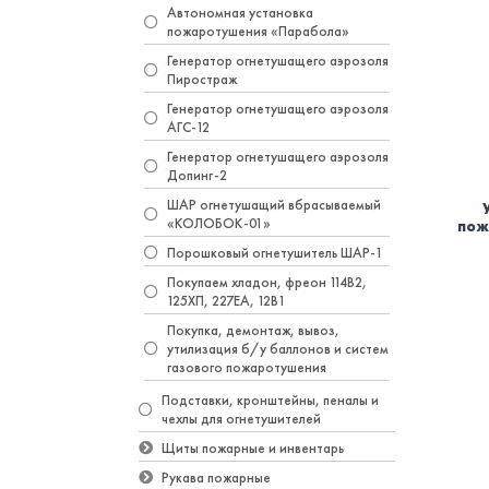
Автономная установка
пожаротушения «Парабола»
Генератор огнетушащего аэрозоля
Пиростраж
Генератор огнетушащего аэрозоля
АГС-12
Генератор огнетушащего аэрозоля
Допинг-2
ШАР огнетушащий вбрасываемый
«КОЛОБОК-01»
пож
Порошковый огнетушитель ШАР-1
Покупаем хладон, фреон 114B2,
125ХП, 227EA, 12В1
Покупка, демонтаж, вывоз,
утилизация б/у баллонов и систем
газового пожаротушения
Подставки, кронштейны, пеналы и
чехлы для огнетушителей
Щиты пожарные и инвентарь
Рукава пожарные