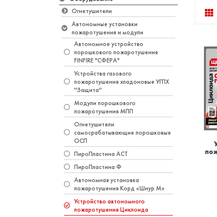
Огнетушители
Автономные установки
пожаротушения и модули
Автономное устройство
порошкового пожаротушения
FINFIRE "СФЕРА"
Устройства газового
пожаротушения хладоновые УГПХ
''Защита''
Модули порошкового
пожаротушения МПП
Огнетушители
самосрабатывающие порошковые
ОСП
по
ПироПластина АСТ
ПироПластина Ф
Автономная установка
пожаротушения Корд «Шнур М»
Устройство автономного
пожаротушения Циклоида