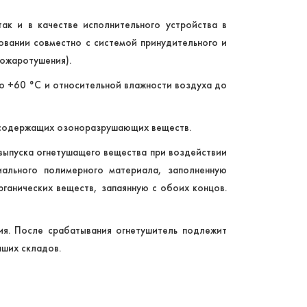
так и в качестве исполнительного устройства в
овании совместно с системой принудительного и
пожаротушения).
о +60 °C и относительной влажности воздуха до
е содержащих озоноразрушающих веществ.
выпуска огнетушащего вещества при воздействии
иального полимерного материала, заполненную
анических веществ, запаянную с обоих концов.
ия. После срабатывания огнетушитель подлежит
аших складов.