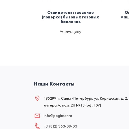
Освидетельствование
О
(поверка) бытовых газовых
маш
баллонов
Узнать цену
Наши Контакты
195299, г. Санкт-Петербург, ул. Киришская, д. 2,
литера А, пом. 2Н №13 (оф. 107)
info@poginter.ru
+7 (812) 363‑08‑03