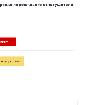
арядка порошкового огнетушителя
РЗИНУ
услугу в 1 клик