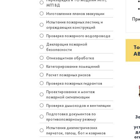
МГП ВД
Изготовление планов эвакуации
При
Испытания пожарных лестниц и
ограждающих конструкций
Проверка пожарного водопровода
Декларация пожарной
То
безопасности
A
Огнезащитная обработка
Категорирование помещений
Расчет пожарных рисков
Проверка пожарных гидрантов
Проектирование и монтаж
пожарной сигнализации
Проверка дымоходов и вентиляции
Подготовка документов по
З
противопожарному режиму
ус
Испытания диэлектрических
д
перчаток, галош, бот и ковриков
ог