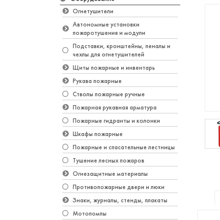
Огнетушители
Автономные установки
пожаротушения и модули
Подставки, кронштейны, пеналы и
чехлы для огнетушителей
Щиты пожарные и инвентарь
Рукава пожарные
Стволы пожарные ручные
Пожарная рукавная арматура
Пожарные гидранты и колонки
Шкафы пожарные
Пожарные и спасательные лестницы
Тушение лесных пожаров
Огнезащитные материалы
Противопожарные двери и люки
Знаки, журналы, стенды, плакаты
Мотопомпы