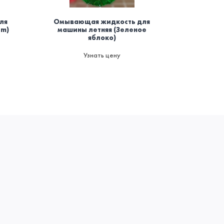
ля
Омывающая жидкость для
Осви
um)
машины летняя (Зеленое
баллоно
яблоко)
мод
пожаро
да
Узнать цену