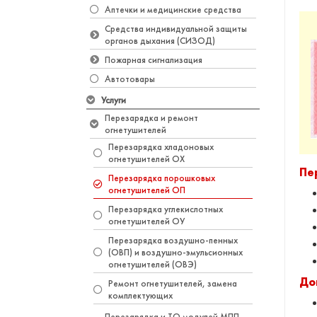
Аптечки и медицинские средства
Средства индивидуальной защиты
органов дыхания (СИЗОД)
Пожарная сигнализация
Автотовары
Услуги
Перезарядка и ремонт
огнетушителей
Перезарядка хладоновых
огнетушителей ОХ
Пе
Перезарядка порошковых
огнетушителей ОП
Перезарядка углекислотных
огнетушителей ОУ
Перезарядка воздушно-пенных
(ОВП) и воздушно-эмульсионных
огнетушителей (ОВЭ)
До
Ремонт огнетушителей, замена
комплектующих
Перезарядка и ТО модулей МПП,