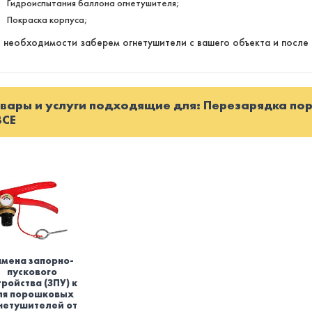
Гидроиспытания баллона огнетушителя;
Покраска корпуса;
 необходимости заберем огнетушители с вашего объекта и после 
вары и услуги подходящие для: Перезарядка по
BCE
амена запорно-
пускового
тройства (ЗПУ) к
ля порошковых
нетушителей от