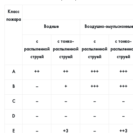
Класс
пожара
Водные
Воздушно-эмульсионны
с
с тонко-
с
с тонко-
распыленной
распыленной
распыленной
распыленн
струей
струей
струей
струей
А
++
++
+++
+++
В
–
+
+++
+++
С
–
–
–
–
D
–
–
–
–
E
–
+3
–
++3