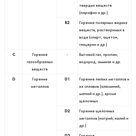
твердых веществ
(парафин и др.)
В2
Горение полярных жидких
веществ, растворимых в
воде (спирт, ацетон,
глицерин и др.)
C
Горение
-
Бытовой газ, пропан,
газообразных
водород, аммиак и др.
веществ
D
Горение
D1
Горение легких металлов и
металлов
их сплавов (алюминий,
магний и др.), кроме
щелочных
D2
Горение щелочных
металлов (натрий, калий и
др.)
D3
Горение