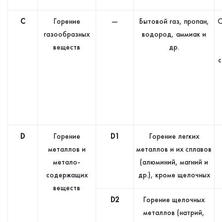
С
Горение
—
Бытовой газ, пропан,
О
газообразных
водород, аммиак и
веществ
др.
с
D
Горение
D1
Горение легких
металлов и
металлов и их сплавов
метало-
(алюминий, магний и
содержащих
др.), кроме щелочных
веществ
D2
Горение щелочных
металлов (натрий,