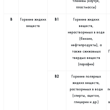
тлением (каучук,
пластмассы)
В
Горение жидких
В1
Горение жидких
веществ
веществ,
нерастворимых в воде
(бензин,
нефтепродукты), а
также сжижаемых
твердых веществ
(парафин)
В2
Горение полярных
жидких веществ,
растворимых в воде
п
(спирты, ацетон,
глицерин и др.)