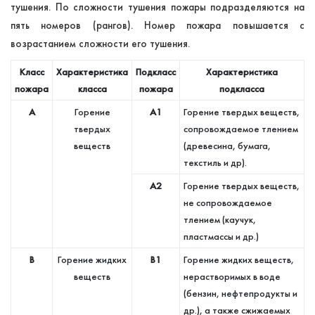
тушения. По сложности тушения пожары подразделяются на
пять номеров (рангов). Номер пожара повышается с
возрастанием сложности его тушения.
Класс
Характеристика
Подкласс
Характеристика
пожара
класса
пожара
подкласса
A
Горение
А1
Горение твердых веществ,
твердых
сопровождаемое тлением
веществ
(древесина, бумага,
текстиль и др).
А2
Горение твердых веществ,
не сопровождаемое
тлением (каучук,
пластмассы и др.)
B
Горение жидких
В1
Горение жидких веществ,
веществ
нерастворимых в воде
(бензин, нефтепродукты и
др.), а также сжижаемых