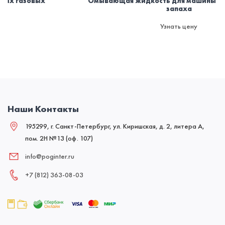
Омывающая жидкость для машины зимняя -30. Без
запаха
Узнать цену
Наши Контакты
195299, г. Санкт-Петербург, ул. Киришская, д. 2, литера А,
пом. 2Н №13 (оф. 107)
info@poginter.ru
+7 (812) 363‑08‑03