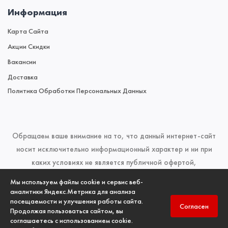
Информация
Карта Сайта
Акции Скидки
Вакансии
Доставка
Политика Обработки Персональных Данных
Обращаем ваше внимание на то, что данный интернет-сайт
носит исключительно информационный характер и ни при
каких условиях не является публичной офертой,
определяемой положениями Статьи 437 (2) Гражданского
Мы используем файлы cookie и сервис веб-
кодекса Российской Федерации. Для получения подробной
аналитики Яндекс.Метрика для анализа
посещаемости и улучшения работы сайта.
информации о наличии и стоимости указанных товаров и
Согласен
Продолжая пользоваться сайтом, вы
(или) услуг, пожалуйста, обращайтесь к менеджерам отдела
соглашаетесь с использованием cookie.