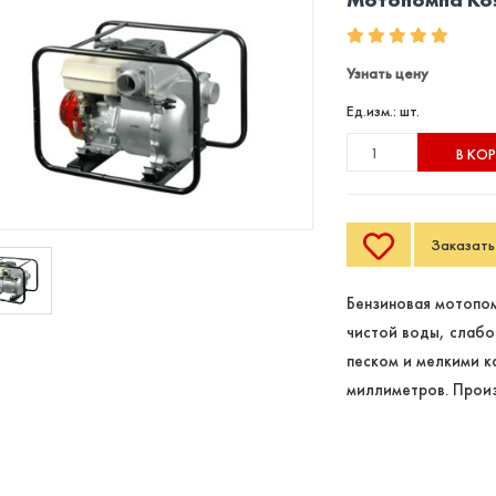
Узнать цену
Ед.изм.: шт.
В КО
Заказать 
Бензиновая мотопом
чистой воды, слабо
песком и мелкими к
миллиметров. Прои