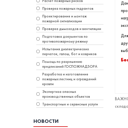
Расчет пожарных рисков
Дан
Проверка пожарных гидрантов
про
Проектирование и монтаж
на
пожарной сигнализации
экс
Проверка дымоходов и вентиляции
Для
Подготовка документов по
противопожарному режиму
дру
Испытания диэлектрических
выб
перчаток, галош, бот и ковриков
Бе
Помощь по разрешению
предписаний ГОСПОЖНАДЗОРА
Разработка и изготовление
пожарных лестниц и ограждений
кровли
Экспертиза опасных
производственных объектов
ВАЖНО!
Транспортные и сервисные услуги
складо
НОВОСТИ