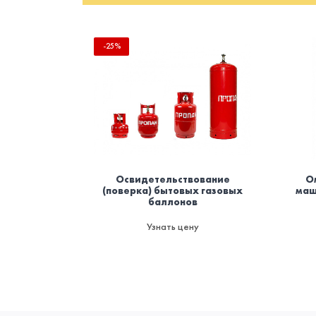
-25%
Освидетельствование
О
(поверка) бытовых газовых
маш
баллонов
Узнать цену