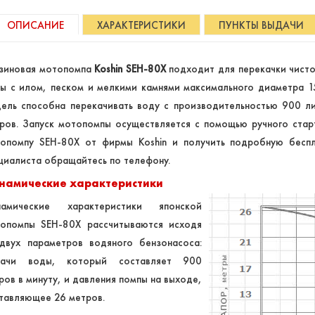
ОПИСАНИЕ
ХАРАКТЕРИСТИКИ
ПУНКТЫ ВЫДАЧИ
зиновая мотопомпа
Koshin SEH-80X
подходит для перекачки чисто
ы с илом, песком и мелкими камнями максимального диаметра 1
ель способна перекачивать воду с производительностью 900 ли
ров. Запуск мотопомпы осуществляется с помощью ручного стар
опомпу SEH-80X от фирмы Koshin и получить подробную беспл
циалиста обращайтесь по телефону.
намические характеристики
намические характеристики японской
опомпы SEH-80X рассчитываются исходя
двух параметров водяного бензонасоса:
дачи воды, который составляет 900
ров в минуту, и давления помпы на выходе,
тавляющее 26 метров.