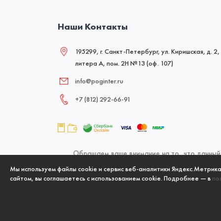
Наши Контакты
195299, г. Санкт-Петербург, ул. Киришская, д. 2,
литера А, пом. 2Н №13 (оф. 107)
info@poginter.ru
+7 (812) 292‑66‑91
Обращаем ваше внимание на то, что данный 
офертой, определяемой положениями Статьи 437
Мы используем файлы cookie и сервис веб-аналитики Яндекс.Метрик
сайтом, вы соглашаетесь с использованием cookie. Подробнее — в
по
указанных товаров и (или) услуг,