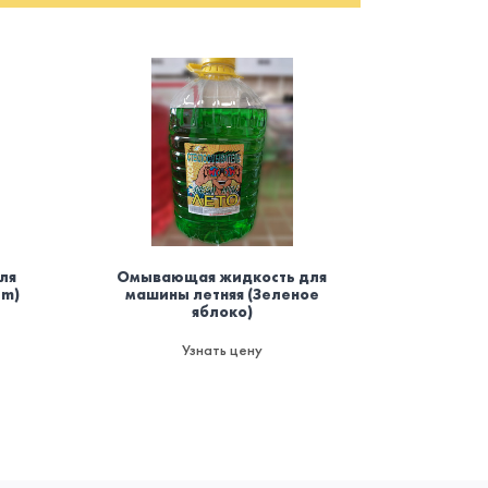
ля
Омывающая жидкость для
Осви
um)
машины летняя (Зеленое
баллоно
яблоко)
мод
пожаро
да
Узнать цену