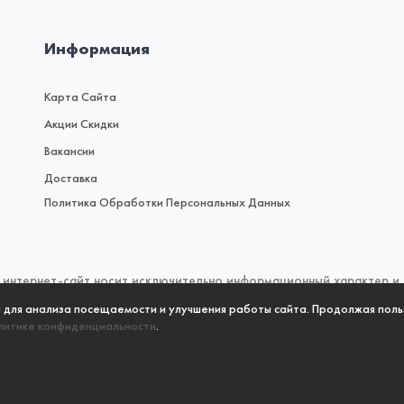
Информация
Карта Сайта
Акции Скидки
Вакансии
Доставка
Политика Обработки Персональных Данных
интернет-сайт носит исключительно информационный характер и н
 (2) Гражданского кодекса Российской Федерации. Для получен
а для анализа посещаемости и улучшения работы сайта. Продолжая поль
литике конфиденциальности
.
 пожалуйста, обращайтесь к менеджерам отдела продаж по телефо