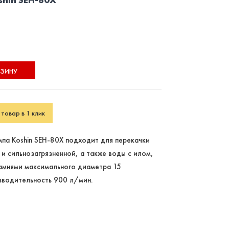
РЗИНУ
товар в 1 клик
па Koshin SEH-80X подходит для перекачки
 и сильнозагрязненной, а также воды с илом,
амнями максимального диаметра 15
зводительность 900 л/мин.