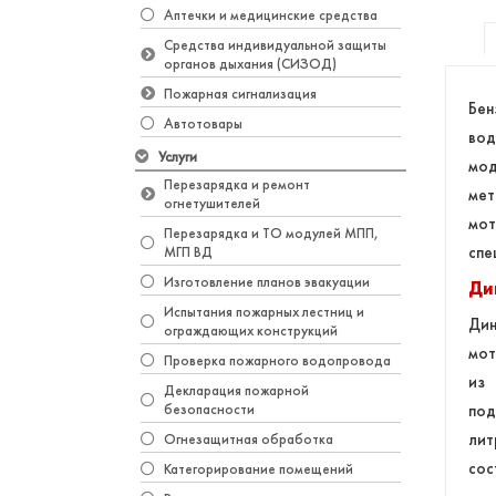
Аптечки и медицинские средства
Средства индивидуальной защиты
органов дыхания (СИЗОД)
Пожарная сигнализация
Бен
Автотовары
вод
Услуги
мод
Перезарядка и ремонт
мет
огнетушителей
мот
Перезарядка и ТО модулей МПП,
спе
МГП ВД
Изготовление планов эвакуации
Ди
Испытания пожарных лестниц и
Ди
ограждающих конструкций
мот
Проверка пожарного водопровода
из 
Декларация пожарной
безопасности
по
лит
Огнезащитная обработка
сос
Категорирование помещений