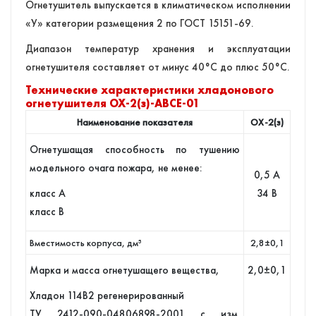
Огнетушитель выпускается в климатическом исполнении
«У» категории размещения 2 по ГОСТ 15151-69.
Диапазон температур хранения и эксплуатации
огнетушителя составляет от минус 40°С до плюс 50°С.
Технические характеристики хладонового
огнетушителя ОХ-2(з)-АВСЕ-01
Наименование показателя
ОХ-2(з)
Огнетушащая способность по тушению
модельного очага пожара, не менее:
0,5 А
класс А
34 В
класс В
Вместимость корпуса, дм³
2,8±0,1
Марка и масса огнетушащего вещества,
2,0±0,1
Хладон 114В2 регенерированный
ТУ 2412-090-04806898-2001 с изм.