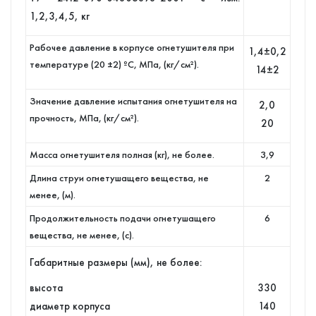
1,2,3,4,5, кг
Рабочее давление в корпусе огнетушителя при
1,4±0,2
температуре (20 ±2) ºС, МПа, (кг/см²).
14±2
Значение давление испытания огнетушителя на
2,0
прочность, МПа, (кг/см²).
20
Масса огнетушителя полная (кг), не более.
3,9
Длина струи огнетушащего вещества, не
2
менее, (м).
Продолжительность подачи огнетушащего
6
вещества, не менее, (с).
Габаритные размеры (мм), не более:
высота
330
диаметр корпуса
140