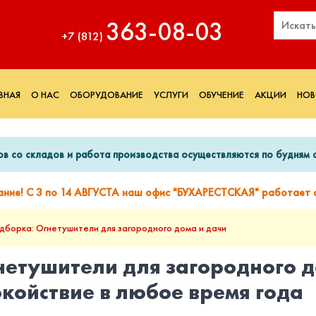
363‑08‑03
+7 (812)
ВНАЯ
О НАС
ОБОРУДОВАНИЕ
УСЛУГИ
ОБУЧЕНИЕ
АКЦИИ
НОВ
ов со складов и работа производства осуществляются по будням с
ание! С 3 по 14 АВГУСТА наш офис "БУХАРЕСТСКАЯ" работает с
дборка: Огнетушители для загородного дома и дачи
нетушители для загородного д
окойствие в любое время года