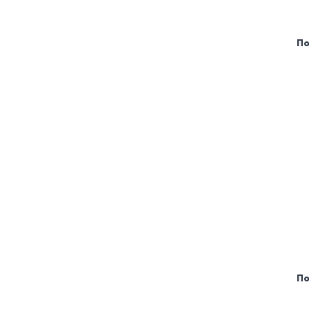
По
По