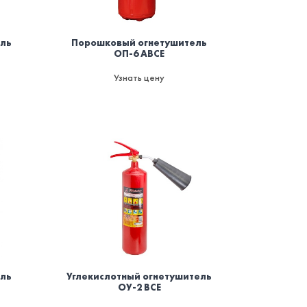
ель
Порошковый огнетушитель
ОП-6 ABCE
Узнать цену
ель
Углекислотный огнетушитель
ОУ-2 BCE