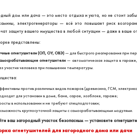
дный дом или дача — это место отдыха и уюта, но не стоит забы
 камины, электрогенераторы — всё это повышает риск возгоран
чат защиту вашего имущества в любой ситуации — даже в ваше от
орке представлены:
учные огнетушители (ОП, ОУ, ОВЭ)
— для быстрого реагирования при пер
амосрабатывающие огнетушители
— автоматическая защита в гараже,
ез участия человека при повышении температуры.
ущества:
ффективны против различных видов пожаров (древесина, ГСМ, электрика
одходят для установки в доме, бане, сарае, хозблоке, гараже;
росты в использовании и не требуют спецподготовки;
озможность круглосуточной защиты с самосрабатывающими модулями.
те ваш загородный участок безопасным — установите огнетушител
орка огнетушителей для загородного дома или дачи