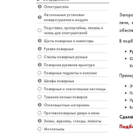
Огнетушители
Загоро
Автономные установки
пожаротушения и модули
печи,
Подставки, кронштейны, пеналы и
обеспе
чехлы для огнетушителей
В подб
Щиты пожарные и инвентарь
Рукава пожарные
Р
Стволы пожарные ручные
С
Пожарная рукавная арматура
б
Пожарные гидранты и колонки
Преим
Шкафы пожарные
Э
Пожарные и спасательные лестницы
П
Тушение лесных пожаров
П
Огнезащитные материалы
В
Противопожарные двери и люки
Сделай
Знаки, журналы, стенды, плакаты
Подб
Мотопомпы