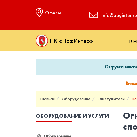
Офисы
info@poginter.ru
ПК «ПожИнтер»
ГЛА
Отгрузка заказ
Вним
Главная
Оборудование
Огнетушители
По
Ог
ОБОРУДОВАНИЕ И УСЛУГИ
сп
Оборудование