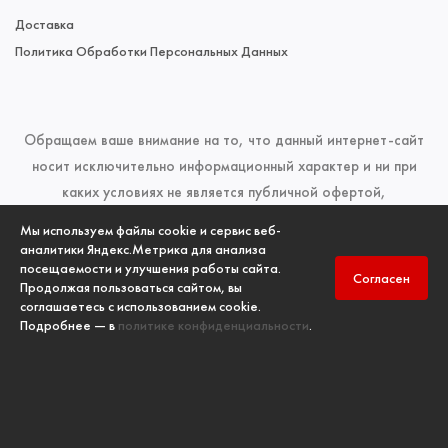
Доставка
Политика Обработки Персональных Данных
Обращаем ваше внимание на то, что данный интернет-сайт
носит исключительно информационный характер и ни при
каких условиях не является публичной офертой,
определяемой положениями Статьи 437 (2) Гражданского
Мы используем файлы cookie и сервис веб-
кодекса Российской Федерации. Для получения подробной
аналитики Яндекс.Метрика для анализа
посещаемости и улучшения работы сайта.
информации о наличии и стоимости указанных товаров и
Согласен
Продолжая пользоваться сайтом, вы
(или) услуг, пожалуйста, обращайтесь к менеджерам отдела
соглашаетесь с использованием cookie.
продаж по телефонам, указанным в разделе
Контакты
Подробнее — в
политике конфиденциальности
.
Copyright
ООО «ПК «ПожИнтер»
, © 2006-2026