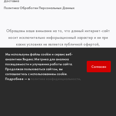
Доставка
Политика Обработки Персональных Данных
Обращаем ваше внимание на то, что данный интернет-сайт
носит исключительно информационный характер и ни при
каких условиях не является публичной офертой,
определяемой положениями Статьи 437 (2) Гражданского
Мы используем файлы cookie и сервис веб-
кодекса Российской Федерации. Для получения подробной
аналитики Яндекс.Метрика для анализа
посещаемости и улучшения работы сайта.
информации о наличии и стоимости указанных товаров и
Согласен
Продолжая пользоваться сайтом, вы
(или) услуг, пожалуйста, обращайтесь к менеджерам отдела
соглашаетесь с использованием cookie.
продаж по телефонам, указанным в разделе
Контакты
Подробнее — в
политике конфиденциальности
.
Copyright
ООО «ПК «ПожИнтер»
, © 2006-2026