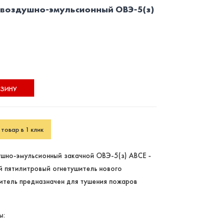
воздушно-эмульсионный ОВЭ-5(з)
РЗИНУ
товар в 1 клик
шно-эмульсионный закачной ОВЭ-5(з) АВСЕ -
й пятилитровый огнетушитель нового
итель предназначен для тушения пожаров
ы: