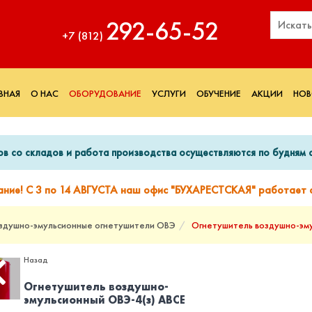
292‑65‑52
+7 (812)
ВНАЯ
О НАС
ОБОРУДОВАНИЕ
УСЛУГИ
ОБУЧЕНИЕ
АКЦИИ
НОВ
ов со складов и работа производства осуществляются по будням с
ание! С 3 по 14 АВГУСТА наш офис "БУХАРЕСТСКАЯ" работает с
здушно-эмульсионные огнетушители ОВЭ
Огнетушитель воздушно-эму
Назад
Огнетушитель воздушно-
эмульсионный ОВЭ-4(з) АВСЕ