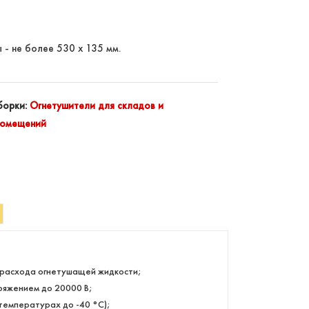
 - не более 530 х 135 мм.
борки:
Огнетушители для складов и
помещений
о расхода огнетушащей жидкости;
ряжением до 20000 В;
температурах до -40 °С);