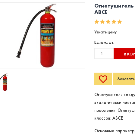
Огнетушитель 
АВCЕ
Узнать цену
Ед.изм.: шт.
В КО
Заказать 
Огнетушитель возду
экологически чисты
поколения. Огнетуш
классов: ABCE
Основные параметр