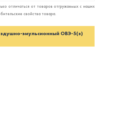
ько отличаться от товаров отгружаемых с наших
ебительские свойства товара.
оздушно-эмульсионный ОВЭ-5(з)