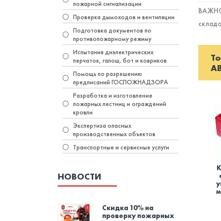
пожарной сигнализации
ВАЖНО!
Проверка дымоходов и вентиляции
складо
Подготовка документов по
противопожарному режиму
Испытания диэлектрических
То
перчаток, галош, бот и ковриков
А
Помощь по разрешению
предписаний ГОСПОЖНАДЗОРА
Разработка и изготовление
пожарных лестниц и ограждений
кровли
Экспертиза опасных
производственных объектов
Транспортные и сервисные услуги
К
НОВОСТИ
у
м
Скидка 10% на
проверку пожарных