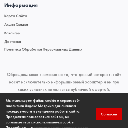
Информация
Карта Сайта
Акции Скидки
Вакансии
Доставка
Политика Обработки Персональных Данных
Обращаем ваше внимание на то, что данный интернет-сайт
носит исключительно информационный характер и ни при
каких условиях не является публичной офертой,
определяемой положениями Статьи 437 (2) Гражданского
Мы используем файлы cookie и сервис веб-
кодекса Российской Федерации. Для получения подробной
аналитики Яндекс.Метрика для анализа
посещаемости и улучшения работы сайта.
информации о наличии и стоимости указанных товаров и
Согласен
Продолжая пользоваться сайтом, вы
(или) услуг, пожалуйста, обращайтесь к менеджерам отдела
соглашаетесь с использованием cookie.
продаж по телефонам, указанным в разделе
Контакты
Подробнее — в
политике конфиденциальности
.