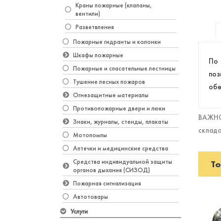
Краны пожарные (клапаны,
вентили)
Разветвления
Пожарные гидранты и колонки
Шкафы пожарные
По 
Пожарные и спасательные лестницы
поз
Тушение лесных пожаров
обе
Огнезащитные материалы
Противопожарные двери и люки
ВАЖНО!
Знаки, журналы, стенды, плакаты
складо
Мотопомпы
Аптечки и медицинские средства
Средства индивидуальной защиты
То
органов дыхания (СИЗОД)
Пожарная сигнализация
Автотовары
Услуги