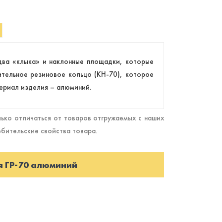
 два «клыка» и наклонные площадки, которые
ительное резиновое кольцо (КН-70), которое
териал изделия – алюминий.
ько отличаться от товаров отгружаемых с наших
ебительские свойства товара.
я ГР-70 алюминий