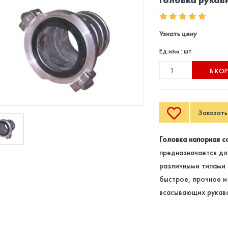
Узнать цену
Ед.изм.: шт.
В КО
Заказать 
Головка напорная с
предназначается дл
различными типами
быстрое, прочное и
всасывающих рукаво