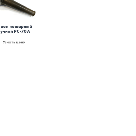
твол пожарный
ручной РС-70 А
Узнать цену