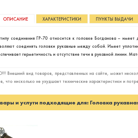
ОПИСАНИЕ
ХАРАКТЕРИСТИКИ
ПУНКТЫ ВЫДАЧИ
типу соединения ГР-70 относится к головке Богданова – имеет
воляют соединять головки рукавные между собой. Имеет уплотн
спечивает герметичность и отсутствие течи в рукавной линии. Ма
!! Внешний вид товаров, представленных на сайте, может нескол
в, что нисколько не ухудшает технические характеристики и потр
вары и услуги подходящие для: Головка рукавна