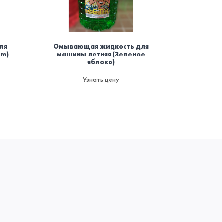
ля
Омывающая жидкость для
Осви
um)
машины летняя (Зеленое
баллоно
яблоко)
мод
пожаро
да
Узнать цену