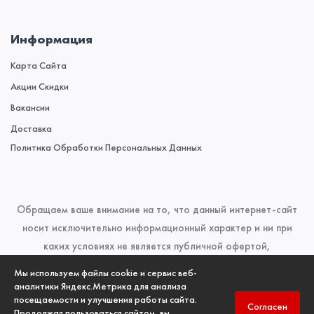
Информация
Карта Сайта
Акции Скидки
Вакансии
Доставка
Политика Обработки Персональных Данных
Обращаем ваше внимание на то, что данный интернет-сайт
носит исключительно информационный характер и ни при
каких условиях не является публичной офертой,
определяемой положениями Статьи 437 (2) Гражданского
Мы используем файлы cookie и сервис веб-
кодекса Российской Федерации. Для получения подробной
аналитики Яндекс.Метрика для анализа
посещаемости и улучшения работы сайта.
информации о наличии и стоимости указанных товаров и
Согласен
Продолжая пользоваться сайтом, вы