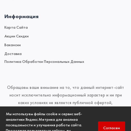
Информация
Карта Сайта
Акции Скидки
Вакансии
Доставка
Политика Обработки Персональных Данных
Обращаем ваше внимание на то, что данный интернет-сайт
носит исключительно информационный характер и ни при
каких условиях не является публичной офертой,
определяемой положениями Статьи 437 (2) Гражданского
Мы используем файлы cookie и сервис веб-
кодекса Российской Федерации. Для получения подробной
аналитики Яндекс.Метрика для анализа
посещаемости и улучшения работы сайта.
информации о наличии и стоимости указанных товаров и
Согласен
Продолжая пользоваться сайтом, вы