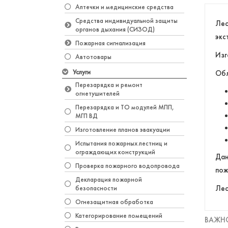
Аптечки и медицинские средства
Средства индивидуальной защиты
Лес
органов дыхания (СИЗОД)
экс
Пожарная сигнализация
Изг
Автотовары
Услуги
Обл
Перезарядка и ремонт
огнетушителей
Перезарядка и ТО модулей МПП,
МГП ВД
Изготовление планов эвакуации
Испытания пожарных лестниц и
ограждающих конструкций
Дан
Проверка пожарного водопровода
пож
Декларация пожарной
Лес
безопасности
Огнезащитная обработка
Категорирование помещений
ВАЖНО!