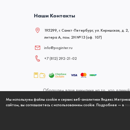
Наши Контакты
195299, г. Санкт-Петербург, ул. Киришская, д. 2,
литера А, пом. 2Н №13 (оф. 107)
info@poginter.ru
+7 (812) 292‑21‑02
Обращаем ваше внимание на то, что данный 
офертой, определяемой положениями Статьи 437
Мы используем файлы cookie и сервис веб-аналитики Яндекс.Метрик
сайтом, вы соглашаетесь с использованием cookie. Подробнее — в
по
указанных товаров и (или) услуг,