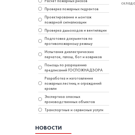
Расчет пожарных рисков
складо
Проверка пожарных гидрантов
Проектирование и монтаж
пожарной сигнализации
Проверка дымоходов и вентиляции
Подготовка документов по
противопожарному режиму
Испытания диэлектрических
перчаток, галош, бот и ковриков
Помощь по разрешению
предписаний ГОСПОЖНАДЗОРА
Разработка и изготовление
пожарных лестниц и ограждений
кровли
Экспертиза опасных
производственных объектов
Транспортные и сервисные услуги
НОВОСТИ