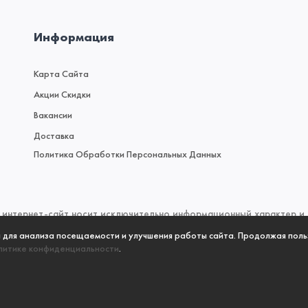
Информация
Карта Сайта
Акции Скидки
Вакансии
Доставка
Политика Обработки Персональных Данных
интернет-сайт носит исключительно информационный характер и н
 (2) Гражданского кодекса Российской Федерации. Для получен
а для анализа посещаемости и улучшения работы сайта. Продолжая поль
литике конфиденциальности
.
 пожалуйста, обращайтесь к менеджерам отдела продаж по телефо