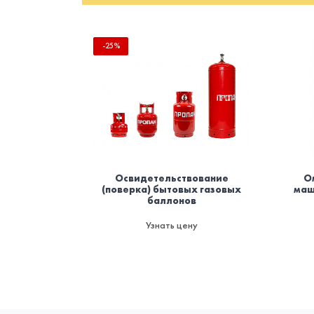
-25%
Освидетельствование
О
(поверка) бытовых газовых
маш
баллонов
Узнать цену