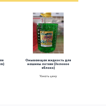
ля
Омывающая жидкость для
Осви
um)
машины летняя (Зеленое
баллоно
яблоко)
мод
пожаро
да
Узнать цену