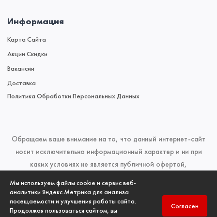
Информация
Карта Сайта
Акции Скидки
Вакансии
Доставка
Политика Обработки Персональных Данных
Обращаем ваше внимание на то, что данный интернет-сайт
носит исключительно информационный характер и ни при
каких условиях не является публичной офертой,
определяемой положениями Статьи 437 (2) Гражданского
Мы используем файлы cookie и сервис веб-
кодекса Российской Федерации. Для получения подробной
аналитики Яндекс.Метрика для анализа
посещаемости и улучшения работы сайта.
информации о наличии и стоимости указанных товаров и
Согласен
Продолжая пользоваться сайтом, вы
(или) услуг, пожалуйста, обращайтесь к менеджерам отдела