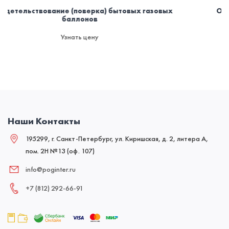
ытовых газовых
Омывающая жидкость для машины з
запаха
Узнать цену
Наши Контакты
195299, г. Санкт-Петербург, ул. Киришская, д. 2, литера А,
пом. 2Н №13 (оф. 107)
info@poginter.ru
+7 (812) 292‑66‑91