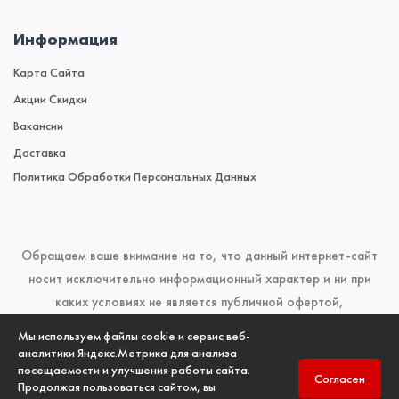
Информация
Карта Сайта
Акции Скидки
Вакансии
Доставка
Политика Обработки Персональных Данных
Обращаем ваше внимание на то, что данный интернет-сайт
носит исключительно информационный характер и ни при
каких условиях не является публичной офертой,
определяемой положениями Статьи 437 (2) Гражданского
Мы используем файлы cookie и сервис веб-
кодекса Российской Федерации. Для получения подробной
аналитики Яндекс.Метрика для анализа
посещаемости и улучшения работы сайта.
информации о наличии и стоимости указанных товаров и
Согласен
Продолжая пользоваться сайтом, вы
(или) услуг, пожалуйста, обращайтесь к менеджерам отдела