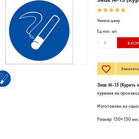
Узнать цену
Ед.изм.: шт.
В КО
Заказать 
Знак М-15 (Курить з
курения на производ
Изготовлен из само
Размер 150×150 мм.