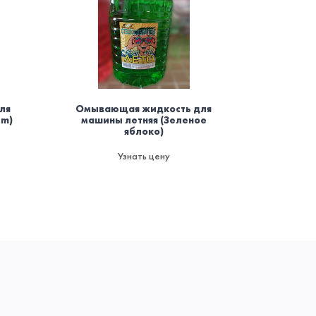
ля
Омывающая жидкость для
Осви
um)
машины летняя (Зеленое
баллоно
яблоко)
мод
пожаро
да
Узнать цену