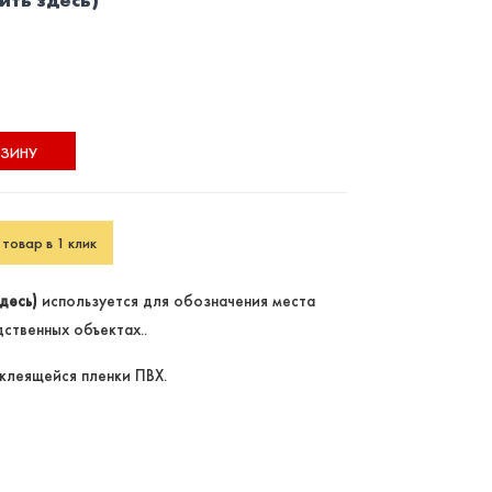
РЗИНУ
товар в 1 клик
десь)
используется для обозначения места
ственных объектах..
клеящейся пленки ПВХ.