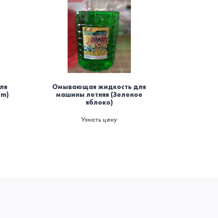
ля
Омывающая жидкость для
Осви
um)
машины летняя (Зеленое
баллоно
яблоко)
мод
пожаро
да
Узнать цену