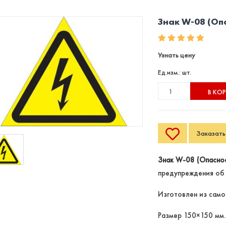
Знак W-08 (Оп
Узнать цену
Ед.изм.: шт.
В КО
Заказать 
Знак W-08 (Опаснос
предупреждения об 
Изготовлен из само
Размер 150×150 мм.