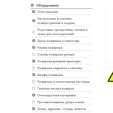
Оборудование
Огнетушители
Автономные установки
пожаротушения и модули
Подставки, кронштейны, пеналы и
чехлы для огнетушителей
Щиты пожарные и инвентарь
Рукава пожарные
Стволы пожарные ручные
Пожарная рукавная арматура
Пожарные гидранты и колонки
Шкафы пожарные
Пожарные и спасательные лестницы
Тушение лесных пожаров
Огнезащитные материалы
Противопожарные двери и люки
Знаки, журналы, стенды, плакаты