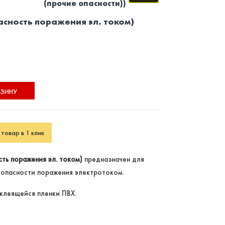
(прочие опасности))
асность поражения эл. током)
РЗИНУ
товар в 1 клик
ть поражения эл. током)
предназначен для
опасности поражения электротоком.
клеящейся пленки ПВХ.