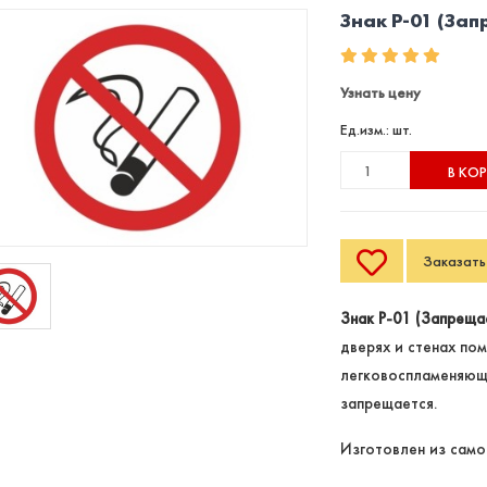
Знак P-01 (Зап
Узнать цену
Ед.изм.: шт.
В КО
Заказать 
Знак P-01 (Запреща
дверях и стенах по
легковоспламеняющи
запрещается.
Изготовлен из само