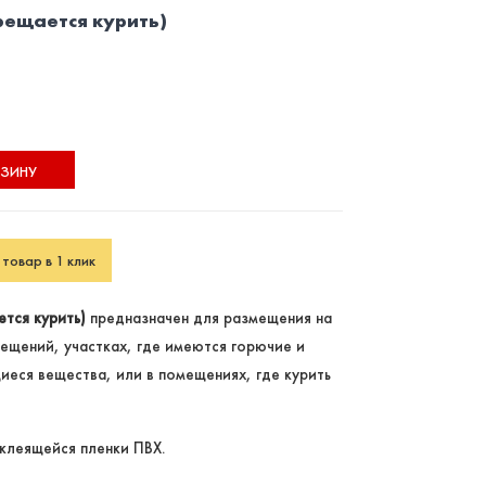
рещается курить)
РЗИНУ
товар в 1 клик
ется курить)
предназначен для размещения на
мещений, участках, где имеются горючие и
еся вещества, или в помещениях, где курить
клеящейся пленки ПВХ.