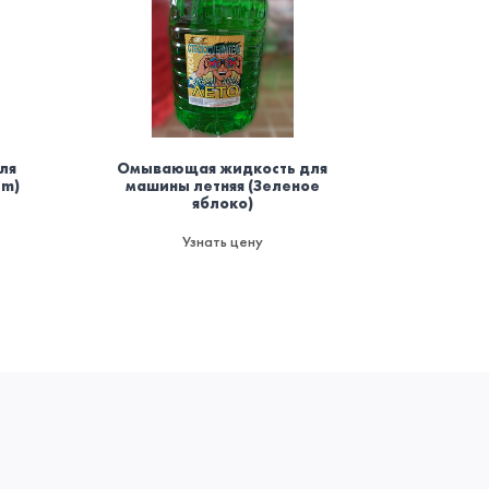
ля
Омывающая жидкость для
Осви
um)
машины летняя (Зеленое
баллоно
яблоко)
мод
пожаро
да
Узнать цену