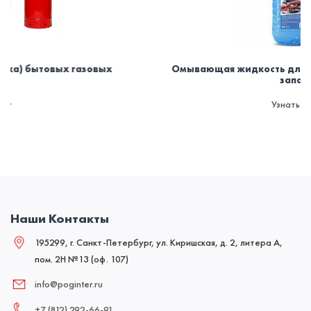
овых
Омывающая жидкость для машины зимняя -30.
запаха
Узнать цену
Наши Контакты
195299, г. Санкт-Петербург, ул. Киришская, д. 2, литера А,
пом. 2Н №13 (оф. 107)
info@poginter.ru
+7 (812) 292‑66‑91