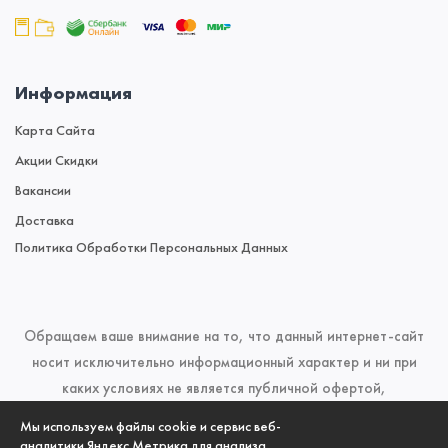
Информация
Карта Сайта
Акции Скидки
Вакансии
Доставка
Политика Обработки Персональных Данных
Обращаем ваше внимание на то, что данный интернет-сайт
носит исключительно информационный характер и ни при
каких условиях не является публичной офертой,
определяемой положениями Статьи 437 (2) Гражданского
Мы используем файлы cookie и сервис веб-
кодекса Российской Федерации. Для получения подробной
аналитики Яндекс.Метрика для анализа