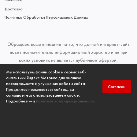
Доставка
Политика Обработки Персональных Данных
Обращаем ваше внимание на то, что данный интернет-сайт
носит исключительно информационный характер и ни при
каких условиях не является публичной офертой,
определяемой положениями Статьи 437 (2) Гражданского
Мы используем файлы cookie и сервис веб-
кодекса Российской Федерации. Для получения подробной
аналитики Яндекс.Метрика для анализа
посещаемости и улучшения работы сайта.
информации о наличии и стоимости указанных товаров и
Согласен
Продолжая пользоваться сайтом, вы
(или) услуг, пожалуйста, обращайтесь к менеджерам отдела
соглашаетесь с использованием cookie.
продаж по телефонам, указанным в разделе
Контакты
Подробнее — в
политике конфиденциальности
.
Copyright
ООО «ПК «ПожИнтер»
, © 2006-2026