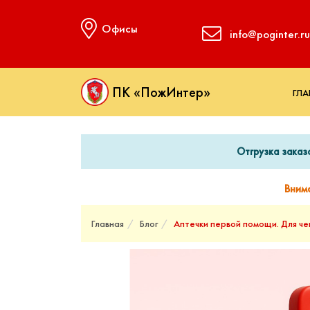
Офисы
info@poginter.ru
ПК «ПожИнтер»
ГЛА
Отгрузка заказ
Вним
Главная
Блог
Аптечки первой помощи. Для че