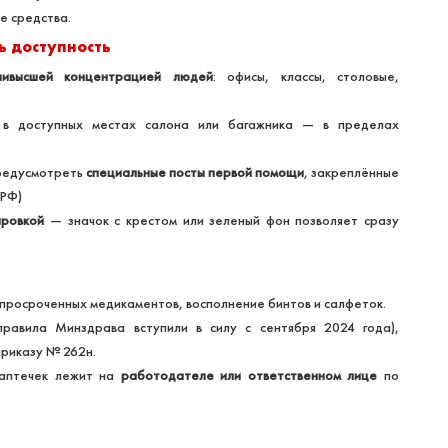
е средства.
ь доступность
ивысшей концентрацией людей
: офисы, классы, столовые,
в доступных местах салона или багажника — в пределах
редусмотреть
специальные посты первой помощи
, закреплённые
 РФ)
ировкой
— значок с крестом или зеленый фон позволяет сразу
 просроченных медикаментов, восполнение бинтов и салфеток.
правила Минздрава вступили в силу с сентября 2024 года),
приказу № 262н.
 аптечек лежит на
работодателе или ответственном лице
по