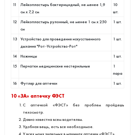
11
Лейкопластырь бактерицидный, не менее 1,9
10
см х 7,2 см
шт.
12
Лейкопластырь рулонный, не менее 1 см х 250
1 шт.
см
13
Устройство для проведения искусственного
1 шт.
дыхания "Рот-Устройство-Рот"
14
Ножницы
1 шт.
15
Перчатки медицинские нестерильные
1
пара
16
Футляр для аптечки
1 шт.
10 «ЗА» аптечку ФЭСТ
С аптечкой «ФЭСТ» без проблем пройдешь
техосмотр.
Давно известна всем водителям.
Удобная вещь, есть все необходимое.
У всех моих знакомых в машинах аптечки «ФЭСТ».