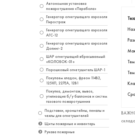
Автономная установка
пожаротушения «Парабола»
Генератор огнетушащего аэрозоля
Тех
Пиростраж
Наз
Генератор огнетушащего аэрозоля
АГС-12
Раз
Генератор огнетушащего аэрозоля
Допинг-2
Мак
ШАР огнетушащий вбрасываемый
Тем
«КОЛОБОК-01»
Порошковый огнетушитель ШАР-1
Тем
Покупаем хладон, фреон 114B2,
125ХП, 227EA, 12В1
Кла
Покупка, демонтаж, вывоз,
Сро
утилизация б/у баллонов и систем
газового пожаротушения
Подставки, кронштейны, пеналы и
ВАЖНО!
чехлы для огнетушителей
складо
Щиты пожарные и инвентарь
Рукава пожарные