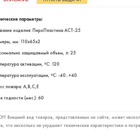
нические параметры:
вание изделия: ПироПластина АСТ-25
меры, мм: 110х65х2
симально защищаемый объем, л: 25
пература активации, ºС: 120
пература эксплуатации, ºС: -40...+40
сс пожара: А,В,С,Е
к годности (мес.): 60
!! Внешний вид товаров, представленных на сайте, может нескол
в, что нисколько не ухудшает технические характеристики и потр