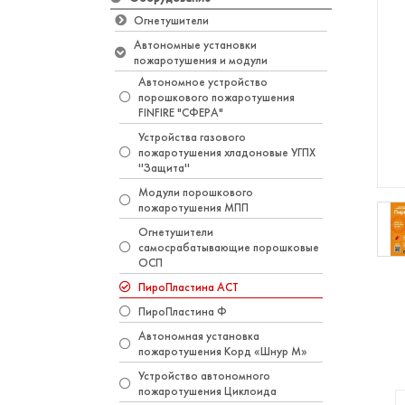
Огнетушители
Автономные установки
пожаротушения и модули
Автономное устройство
порошкового пожаротушения
FINFIRE "СФЕРА"
Устройства газового
пожаротушения хладоновые УГПХ
''Защита''
Модули порошкового
пожаротушения МПП
Огнетушители
самосрабатывающие порошковые
ОСП
ПироПластина АСТ
ПироПластина Ф
Автономная установка
пожаротушения Корд «Шнур М»
Устройство автономного
пожаротушения Циклоида