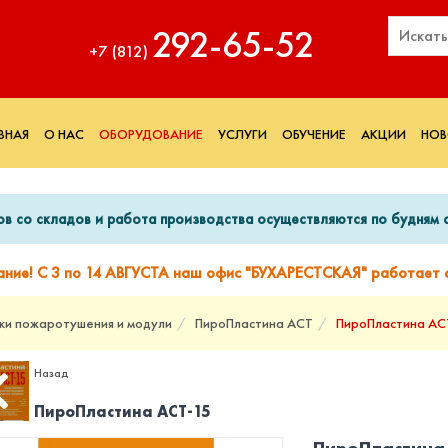
292‑65‑52
+7 (812)
ВНАЯ
О НАС
ОБОРУДОВАНИЕ
УСЛУГИ
ОБУЧЕНИЕ
АКЦИИ
НОВ
ов со складов и работа производства осуществляются по будням с
ание! С 3 по 14 АВГУСТА наш офис "БУХАРЕСТСКАЯ" работает с
ки пожаротушения и модули
ПироПластина АСТ
ПироПластина АС
Назад
ПироПластина АСТ-15
ПироПластина