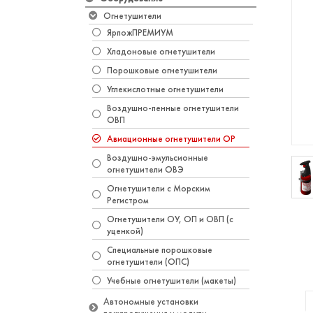
Огнетушители
ЯрпожПРЕМИУМ
Хладоновые огнетушители
Порошковые огнетушители
Углекислотные огнетушители
Воздушно-пенные огнетушители
ОВП
Авиационные огнетушители ОР
Воздушно-эмульсионные
огнетушители ОВЭ
Огнетушители с Морским
Регистром
Огнетушители ОУ, ОП и ОВП (с
уценкой)
​Специальные порошковые
огнетушители (ОПС)
Учебные огнетушители (макеты)
Автономные установки