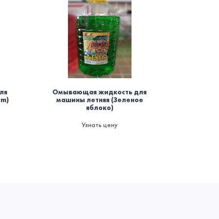
ля
Омывающая жидкость для
Осви
um)
машины летняя (Зеленое
баллоно
яблоко)
мод
пожаро
да
Узнать цену