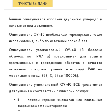
ПУНКТЫ ВЫДАЧИ
Баллон огнетушителя наполнен двуокисью углерода и
находится под давлением.
Огнетушитель ОУ-40 необходимо перезаряжать после
использования, либо по истечении срока 5 лет.
Огнетушитель углекислотный ОУ-40 (3 баллона
объемом по 17.87 л) предназначен для защиты
промышленных и гражданских объектов в качестве
первичного средства тушения возгораний.
Ранг
по
модельным очагам: 89В, С, Е (до 10000В).
Огнетушитель углекислотный
ОУ-40 ВСЕ
применяется
для тушения в соответствии с классами пожара:
В
— пожары горючих жидкостей или плавящихся
твердых веществ и материалов;