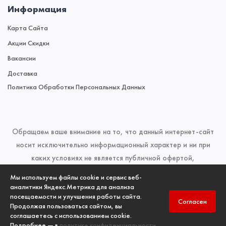
Информация
Карта Сайта
Акции Скидки
Вакансии
Доставка
Политика Обработки Персональных Данных
Обращаем ваше внимание на то, что данный интернет-сайт
носит исключительно информационный характер и ни при
каких условиях не является публичной офертой,
определяемой положениями Статьи 437 (2) Гражданского
Мы используем файлы cookie и сервис веб-
кодекса Российской Федерации. Для получения подробной
аналитики Яндекс.Метрика для анализа
посещаемости и улучшения работы сайта.
информации о наличии и стоимости указанных товаров и
Согласен
Продолжая пользоваться сайтом, вы
(или) услуг, пожалуйста, обращайтесь к менеджерам отдела
соглашаетесь с использованием cookie.
продаж по телефонам, указанным в разделе
Контакты
Подробнее — в
политике конфиденциальности
.